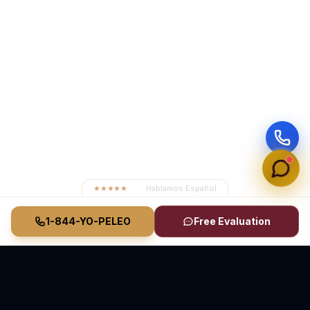
★★★★★
4.8
· Hablamos Español
1-844-YO-PELEO
Free Evaluation