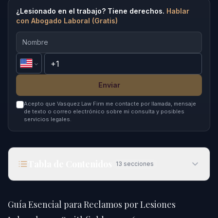
¿Lesionado en el trabajo? Tiene derechos.
Hablar
con Abogado Laboral (Gratis)
Enviar
Acepto que Vasquez Law Firm me contacte por llamada, mensaje
de texto o correo electrónico sobre mi consulta y posibles
servicios legales.
Tabla de Contenidos
13
secciones
Guía Esencial para Reclamos por Lesiones
Laborales en Smithfield en 2026
Guía Esencial para Reclamos por Lesiones
Respuesta Rápida