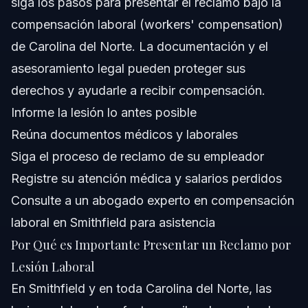
siga los pasos para presentar el reclamo bajo la
compensación laboral (workers' compensation)
¿Cómo presentar un reclamo de compensación laboral
en Carolina del Norte?
de Carolina del Norte. La documentación y el
¿Qué no debo decirle al ajustador de compensación
asesoramiento legal pueden proteger sus
laboral?
derechos y ayudarle a recibir compensación.
¿Cuánto tiempo tengo para presentar un reclamo por
lesión laboral en Carolina del Norte?
Informe la lesión lo antes posible
¿Puedo recibir beneficios si tuve culpa parcial en la
Reúna documentos médicos y laborales
lesión?
Siga el proceso de reclamo de su empleador
¿Qué tipos de lesiones cubre la compensación laboral?
Registre su atención médica y salarios perdidos
Fuentes y Referencias
Consulte a un abogado experto en compensación
laboral en Smithfield para asistencia
Por Qué es Importante Presentar un Reclamo por
Lesión Laboral
En Smithfield y en toda Carolina del Norte, las