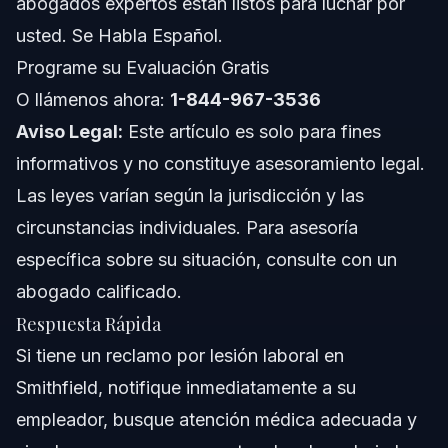
abogados expertos están listos para luchar por
Notas de Carolina del Norte
usted. Se Habla Español.
Notas de Florida
Programe su Evaluación Gratis
O llámenos ahora:
1-844-967-3536
Conceptos Generales a Nivel Nacional (Solo
Generalidades - Las Reglas Varían)
Aviso Legal:
Este artículo es solo para fines
Cuándo Llamar a un Abogado de Inmediato
informativos y no constituye asesoramiento legal.
Las leyes varían según la jurisdicción y las
Sobre Vasquez Law Firm
circunstancias individuales. Para asesoría
Confianza y Experiencia del Abogado
específica sobre su situación, consulte con un
abogado calificado.
Preguntas Frecuentes
Respuesta Rápida
¿Cuánto puede recibir de compensación por una lesión
Si tiene un reclamo por lesión laboral en
en el trabajo?
Smithfield, notifique inmediatamente a su
¿Cuáles son los tres tipos de lesiones laborales?
empleador, busque atención médica adecuada y
¿La bursitis está cubierta por la compensación laboral?