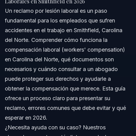
Laborales en Smithfield en 2026
Un reclamo por lesión laboral es un paso
Por Qué es Importante Presentar un Reclamo por
Lesión Laboral
fundamental para los empleados que sufren
accidentes en el trabajo en Smithfield, Carolina
Paso a Paso: Cómo Presentar un Reclamo por
Lesión Laboral
del Norte. Comprender cómo funciona la
Escenarios Comunes de Lesiones Laborales
compensación laboral (workers' compensation)
en Carolina del Norte, qué documentos son
Lista de Documentos y Evidencia
necesarios y cuándo consultar a un abogado
Cronograma: Qué Sucede Después de Presentar
puede proteger sus derechos y ayudarle a
su Reclamo
obtener la compensación que merece. Esta guía
Costos y Honorarios que Afectan su Reclamo
ofrece un proceso claro para presentar su
reclamo, errores comunes que debe evitar y qué
Errores Comunes que Debe Evitar en su Reclamo
esperar en 2026.
Notas sobre Jurisdicción para Compensación
¿Necesita ayuda con su caso? Nuestros
Laboral en NC y FL