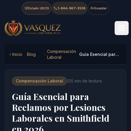
Skip to main content
Skip to navigation
Skip to footer
Estado USCIS
1-844-967-3536
Guardar
Vasquez Law Firm - Home
Compensación
Inicio
Blog
Guía Esencial para Reclamos por Lesiones Laborales en Smithfield en 2026
Laboral
Compensación Laboral
5
min de lectura
Guía Esencial para
Reclamos por Lesiones
Laborales en Smithfield
en 2026