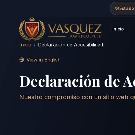
Skip to main content
Skip to navigation
Skip to footer
Estado
Inicio
Vasquez Law Firm - Home
Inicio
/
Declaración de Accesibilidad
View in English
Declaración de A
Nuestro compromiso con un sitio web q