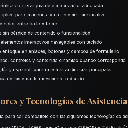
ántica con jerarquía de encabezados adecuada
riptivo para imágenes con contenido significativo
de color entre texto y fondo
 sin pérdida de contenido o funcionalidad
elementos interactivos navegables con teclado
de enfoque en enlaces, botones y campos de formulario
onos, controles y contenido dinámico cuando corresponde
glés y español) para nuestras audiencias principales
cia del sistema de movimiento reducido
ores y Tecnologías de Asistenci
do para ser compatible con las siguientes tecnologías de asi
a como NVDA, JAWS, VoiceOver (macOS/iOS) y TalkBack (A