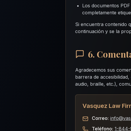
Los documentos PDF pu
completamente etiquet
Si encuentra contenido q
continuación y se la pro
6. Comenta
Agradecemos sus comentar
barrera de accesibilidad,
audio, braille, etc.), co
Vasquez Law Firm
Correo:
info@vas
Teléfono:
1-844-