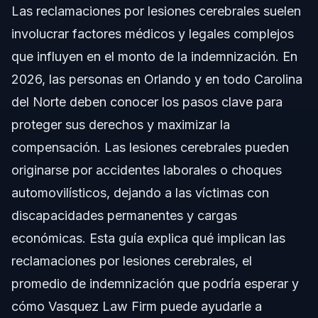
Las reclamaciones por lesiones cerebrales suelen
Comprendiendo las Reclamaciones por Lesiones
Cerebrales
involucrar factores médicos y legales complejos
que influyen en el monto de la indemnización. En
Paso a Paso: Cómo Presentar Su Reclamación
2026, las personas en Orlando y en todo Carolina
Lista de Documentos y Evidencia
del Norte deben conocer los pasos clave para
proteger sus derechos y maximizar la
Cronograma: Qué Esperar en Su Caso
compensación. Las lesiones cerebrales pueden
Costos y Honorarios que Afectan Su
originarse por accidentes laborales o choques
Indemnización
automovilísticos, dejando a las víctimas con
Errores Comunes que Debe Evitar en
Reclamaciones por Lesión Cerebral
discapacidades permanentes y cargas
económicas. Esta guía explica qué implican las
Leyes de NC y FL: Notas sobre Jurisdicción
reclamaciones por lesiones cerebrales, el
Notas de Carolina del Norte
promedio de indemnización que podría esperar y
cómo Vasquez Law Firm puede ayudarle a
Notas de Florida