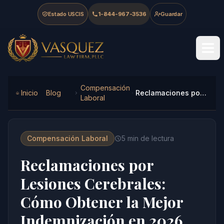
Skip to main content
Skip to navigation
Skip to footer
Estado USCIS
1-844-967-3536
Guardar
Vasquez Law Firm - Home
Compensación
Inicio
Blog
Reclamaciones por Lesiones Cerebrales: Cómo Obtener la Mejor Indemnización en 2026
Laboral
Compensación Laboral
5
min de lectura
Reclamaciones por
Lesiones Cerebrales:
Cómo Obtener la Mejor
Indemnización en 2026