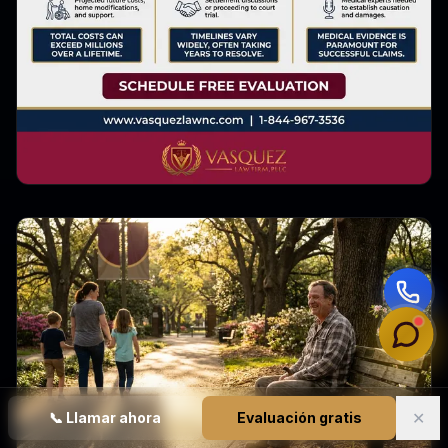
✕
📞
Llamar ahora
Evaluación gratis