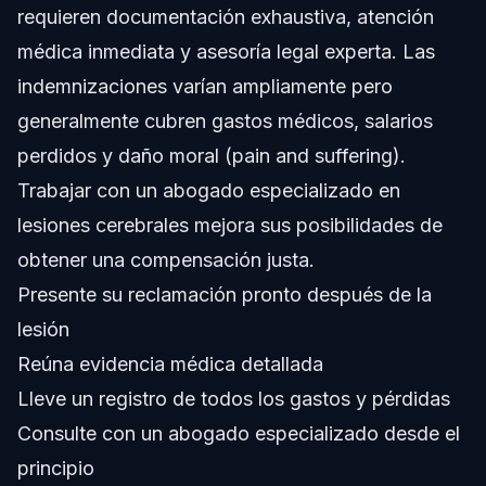
requieren documentación exhaustiva, atención
¿Qué papel juega un trabajador social en lesión
cerebral en reclamaciones?
médica inmediata y asesoría legal experta. Las
¿Cuánto tarda en resolverse una reclamación por lesión
indemnizaciones varían ampliamente pero
cerebral?
generalmente cubren gastos médicos, salarios
¿Pueden denegar reclamaciones por lesión cerebral en
compensación laboral?
perdidos y daño moral (pain and suffering).
¿Qué errores debo evitar al presentar una reclamación
Trabajar con un abogado especializado en
por lesión cerebral?
lesiones cerebrales mejora sus posibilidades de
Fuentes y Referencias
obtener una compensación justa.
Presente su reclamación pronto después de la
lesión
Reúna evidencia médica detallada
Lleve un registro de todos los gastos y pérdidas
Consulte con un abogado especializado desde el
principio