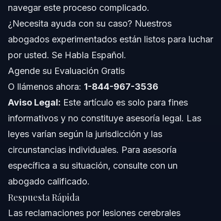
navegar este proceso complicado.
Conceptos Generales a Nivel Nacional
¿Necesita ayuda con su caso? Nuestros
abogados experimentados están listos para luchar
Cuándo Llamar a un Abogado Especialista en
Lesiones Cerebrales
por usted. Se Habla Español.
Sobre Vasquez Law Firm
Agende su Evaluación Gratis
O llámenos ahora:
1-844-967-3536
Confianza y Experiencia del Abogado
Aviso Legal:
Este artículo es solo para fines
Preguntas Frecuentes
informativos y no constituye asesoría legal. Las
leyes varían según la jurisdicción y las
¿Cuál es el acuerdo promedio por una reclamación de
lesión cerebral?
circunstancias individuales. Para asesoría
¿Cuánto se puede recibir por una lesión cerebral
específica a su situación, consulte con un
traumática?
abogado calificado.
¿Qué es un acuerdo por lesión cerebral traumática en
accidente de auto?
Respuesta Rápida
¿Puede recuperarse completamente alguien con lesión
Las reclamaciones por lesiones cerebrales
cerebral?