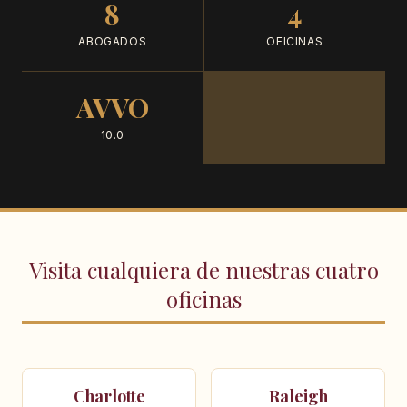
8
4
ABOGADOS
OFICINAS
AVVO
10.0
Visita cualquiera de nuestras cuatro
oficinas
Charlotte
Raleigh