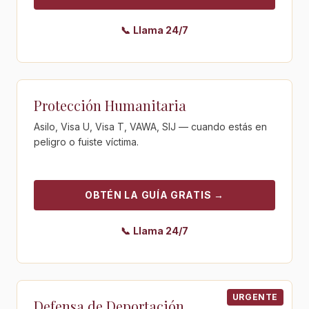
📞
Llama 24/7
Obtén la guía gratis - Protección Humanitaria
Protección Humanitaria
Asilo, Visa U, Visa T, VAWA, SIJ — cuando estás en
peligro o fuiste víctima.
OBTÉN LA GUÍA GRATIS
→
📞
Llama 24/7
Obtén la guía gratis - Defensa de Deportación
URGENTE
Defensa de Deportación