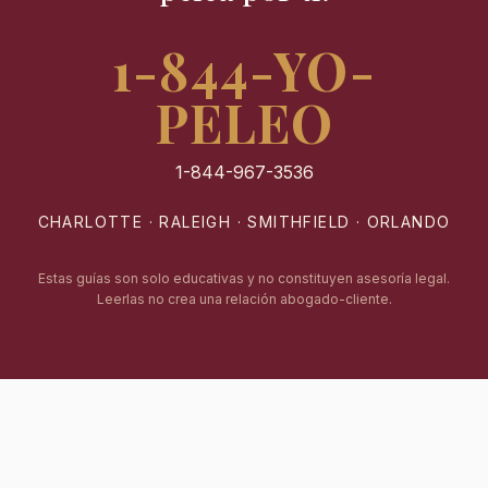
1-844-YO-
PELEO
1-844-967-3536
CHARLOTTE · RALEIGH · SMITHFIELD · ORLANDO
Estas guías son solo educativas y no constituyen asesoría legal.
Leerlas no crea una relación abogado-cliente.