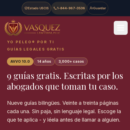
Skip to main content
Skip to navigation
Skip to footer
Estado USCIS
1-844-967-3536
Guardar
Vasquez Law Firm - Home
YO PELEO® POR TI
GUÍAS LEGALES GRATIS
AVVO 10.0
14 años
3,000+ casos
9 guías gratis. Escritas por los
abogados que toman tu caso.
Nueve guías bilingües. Veinte a treinta páginas
cada una. Sin paja, sin lenguaje legal. Escoge la
que te aplica - y léela antes de llamar a alguien.