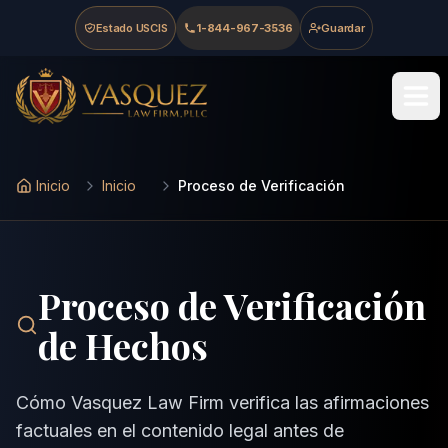
Skip to main content
Skip to navigation
Skip to footer
Estado USCIS
1-844-967-3536
Guardar
Vasquez Law Firm - Home
Inicio
Inicio
Proceso de Verificación
Proceso de Verificación
de Hechos
Cómo Vasquez Law Firm verifica las afirmaciones
factuales en el contenido legal antes de