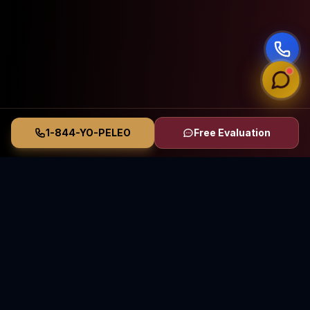
1-844-YO-PELEO
Free Evaluation
Vasquez Law Firm
YO PELEO® POR TI
Abogados Elite de Inmigración y Lesiones Personales