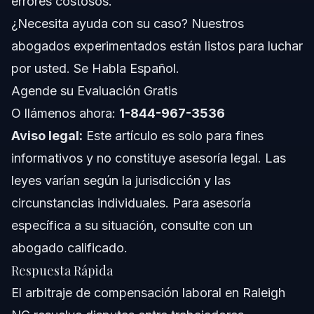
errores costosos.
Compensación Laboral
¿Necesita ayuda con su caso? Nuestros
Sobre Vasquez Law Firm
abogados experimentados están listos para luchar
Confianza y Experiencia del Abogado
por usted. Se Habla Español.
Agende su Evaluación Gratis
Preguntas Frecuentes
O llámenos ahora:
1-844-967-3536
¿Qué significa arbitrar en términos simples?
Aviso legal:
Este artículo es solo para fines
informativos y no constituye asesoría legal. Las
¿Es beneficiosa la arbitraje en casos de compensación
laboral?
leyes varían según la jurisdicción y las
¿Quién suele ganar en una arbitraje?
circunstancias individuales. Para asesoría
específica a su situación, consulte con un
¿Cuál es un ejemplo de arbitraje en compensación
laboral?
abogado calificado.
¿Dónde se usa comúnmente la arbitraje?
Respuesta Rápida
El arbitraje de compensación laboral en Raleigh
¿Puedo apelar una decisión de arbitraje en
compensación laboral?