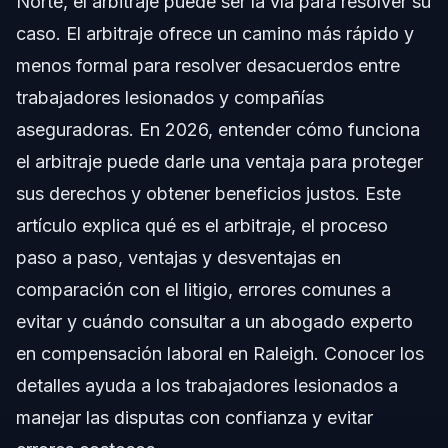
Norte, el arbitraje puede ser la vía para resolver su
Pasos Clave en el Proceso de Arbitraje
caso. El arbitraje ofrece un camino más rápido y
Lista de Documentos y Evidencia
menos formal para resolver desacuerdos entre
trabajadores lesionados y compañías
Cronograma: Qué Esperar en el Arbitraje
aseguradoras. En 2026, entender cómo funciona
Costos y Honorarios en el Arbitraje
el arbitraje puede darle una ventaja para proteger
sus derechos y obtener beneficios justos. Este
Errores Comunes a Evitar en el Arbitraje
artículo explica qué es el arbitraje, el proceso
Notas sobre Jurisdicción en Carolina del Norte
paso a paso, ventajas y desventajas en
comparación con el litigio, errores comunes a
Información de Carolina del Norte
evitar y cuándo consultar a un abogado experto
Información de Florida
en compensación laboral en Raleigh. Conocer los
detalles ayuda a los trabajadores lesionados a
Conceptos a Nivel Nacional
manejar las disputas con confianza y evitar
Cuándo Contactar a un Abogado de