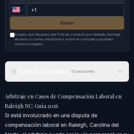
Enviar
Acepto que Vasquez Law Firm me contacte por llamada, mensaje
de texto o correo electrónico sobre mi consulta y posibles
servicios legales.
Tabla de Contenidos
13
secciones
Arbitraje en Casos de Compensación Laboral en
Raleigh NC: Guía 2026
Arbitraje en Casos de Compensación Laboral en
Respuesta Rápida
Raleigh NC: Guía 2026
Si está involucrado en una disputa de
Entendiendo el Arbitraje en Compensación
Laboral
compensación laboral en Raleigh, Carolina del