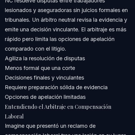
NC resuelve disputas entre trabajadores
¿Necesito un abogado para arbitraje de compensación
lesionados y aseguradoras sin juicios formales en
laboral?
tribunales. Un árbitro neutral revisa la evidencia y
¿Cuánto tiempo dura un arbitraje de compensación
laboral?
emite una decisión vinculante. El arbitraje es más
Fuentes y Referencias
rápido pero limita las opciones de apelación
comparado con el litigio.
Agiliza la resolución de disputas
Menos formal que una corte
Decisiones finales y vinculantes
Requiere preparación sólida de evidencia
Opciones de apelación limitadas
Entendiendo el Arbitraje en Compensación
Laboral
Imagine que presentó un reclamo de