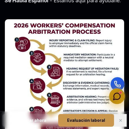
Se Habla Español
- Estamos aquí para ayudarle.
✕
📞
Llamar ahora
Evaluación laboral