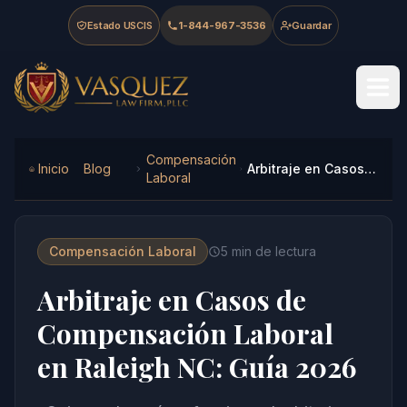
Skip to main content
Skip to navigation
Skip to footer
Estado USCIS
1-844-967-3536
Guardar
Vasquez Law Firm - Home
Compensación
Inicio
Blog
Arbitraje en Casos de Compensación Laboral en Raleigh NC: Guía 2026
Laboral
Compensación Laboral
5
min de lectura
Arbitraje en Casos de
Compensación Laboral
en Raleigh NC: Guía 2026