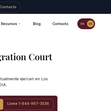
Contacto
Recursos
Blog
Contacto
EN
ES
gration Court
actualmente ejercen en
Los
OIA.
Llame 1-844-967-3536