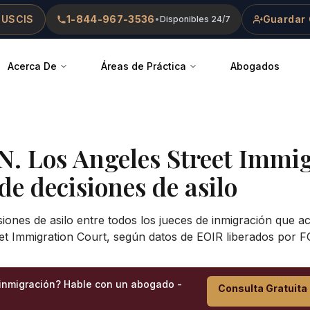
 USCIS
1-844-967-3536
Guardar 
•
Disponibles 24/7
Acerca De
Áreas de Práctica
Abogados
 N. Los Angeles Street Immi
 de decisiones de asilo
siones de asilo entre todos los jueces de inmigración que 
et Immigration Court
, según datos de EOIR liberados por F
 inmigración? Hable con un abogado -
Consulta Gratuita