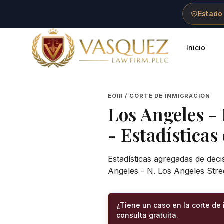
Skip to main content
Skip to navigation
Skip to footer
Estado
Inicio
Vasquez Law Firm - Home
EOIR / CORTE DE INMIGRACIÓN
Los Angeles -
- Estadísticas
Estadísticas agregadas de deci
Angeles - N. Los Angeles Stre
¿Tiene un caso en la corte de
consulta gratuita.