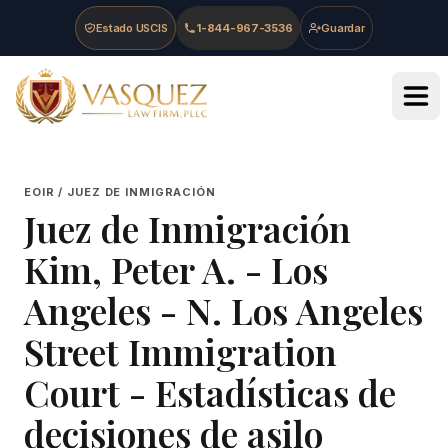
Skip to main content
Skip to navigation
Skip to footer
Estado USCIS
1-844-967-3536
Guardar
Vasquez Law Firm - Home
EOIR / JUEZ DE INMIGRACIÓN
Juez de Inmigración
Kim, Peter A.
-
Los
Angeles - N. Los Angeles
Street Immigration
Court
- Estadísticas de
decisiones de asilo