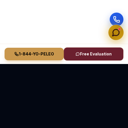
1-844-YO-PELEO
Free Evaluation
Vasquez Law Firm