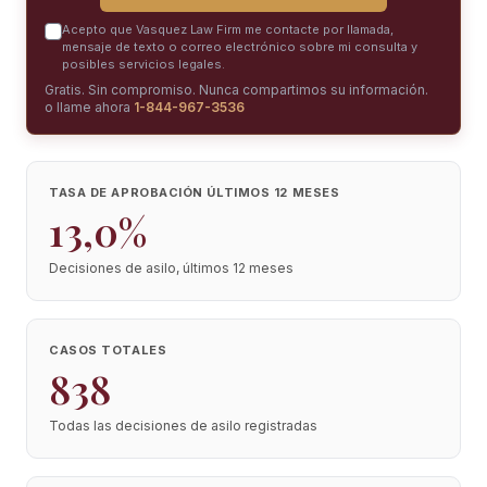
Acepto que Vasquez Law Firm me contacte por llamada,
mensaje de texto o correo electrónico sobre mi consulta y
posibles servicios legales.
Gratis. Sin compromiso. Nunca compartimos su información.
o llame ahora
1-844-967-3536
TASA DE APROBACIÓN ÚLTIMOS 12 MESES
13,0%
Decisiones de asilo, últimos 12 meses
CASOS TOTALES
838
Todas las decisiones de asilo registradas