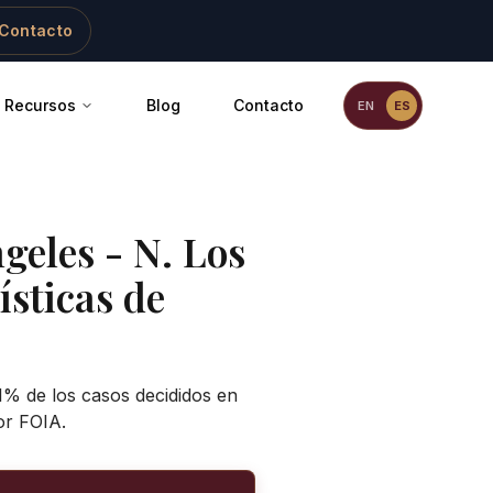
Contacto
Recursos
Blog
Contacto
EN
ES
geles - N. Los
ísticas de
,1% de los casos decididos en
or FOIA.