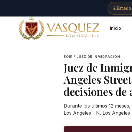
Skip to main content
Skip to navigation
Skip to footer
Estado
Inicio
Vasquez Law Firm - Home
EOIR / JUEZ DE INMIGRACIÓN
Juez de Inmig
Angeles Stree
decisiones de 
Durante los últimos 12 meses, 
Los Angeles - N. Los Angeles 