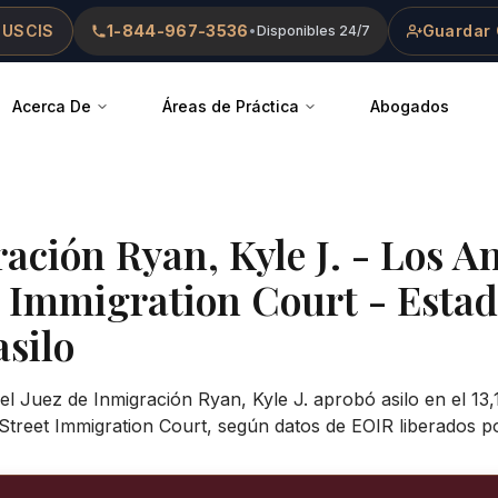
 USCIS
1-844-967-3536
Guardar 
•
Disponibles 24/7
Acerca De
Áreas de Práctica
Abogados
ración
Ryan, Kyle J.
-
Los An
t Immigration Court
- Estad
asilo
el Juez de Inmigración Ryan, Kyle J. aprobó asilo en el 13
Street Immigration Court, según datos de EOIR liberados p