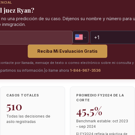
ENCIAL
l juez Ryan?
, no una predicción de su caso. Déjenos su nombre y número para u
 inmigración.
Reciba Mi Evaluación Gratis
ntacte por llamada, mensaje de texto o correo electrónico sobre mi consulta y 
partimos su información.
|
o llame ahora
1-844-967-3536
CASOS TOTALES
PROMEDIO FY2024 DE LA
CORTE
510
45,5%
Todas las decisiones de
Benchmark estable: oct 2023
asilo registradas
– sep 2024
El FY2024 refleja la práctica de