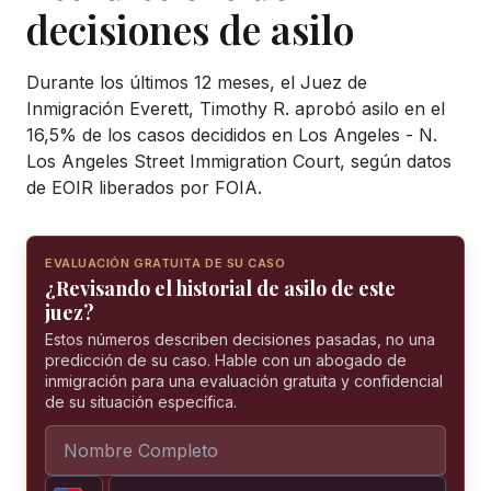
decisiones de asilo
Durante los últimos 12 meses, el Juez de
Inmigración Everett, Timothy R. aprobó asilo en el
16,5% de los casos decididos en Los Angeles - N.
Los Angeles Street Immigration Court, según datos
de EOIR liberados por FOIA.
EVALUACIÓN GRATUITA DE SU CASO
¿Revisando el historial de asilo de este
juez?
Estos números describen decisiones pasadas, no una
predicción de su caso. Hable con un abogado de
inmigración para una evaluación gratuita y confidencial
de su situación específica.