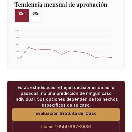
Tendencia mensual de aprobación
12
m
60
m
100
%
75
%
50
%
25
%
0
%
Estas estadísticas reflejan decisiones de asilo
pasadas, no una predicción de ningún caso
individual. Sus opciones dependen de los hechos
específicos de su caso.
Evaluación Gratuita del Caso
Llame 1-844-967-3536