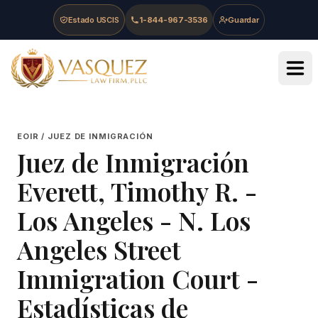
Skip to main content
Skip to navigation
Skip to footer
Estado USCIS
1-844-967-3536
Guardar
Vasquez Law Firm - Home
EOIR / JUEZ DE INMIGRACIÓN
Juez de Inmigración
Everett, Timothy R.
-
Los Angeles - N. Los
Angeles Street
Immigration Court
-
Estadísticas de