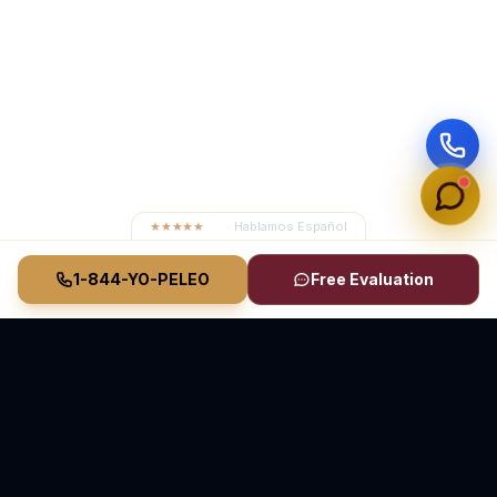
★★★★★
4.8
· Hablamos Español
1-844-YO-PELEO
Free Evaluation