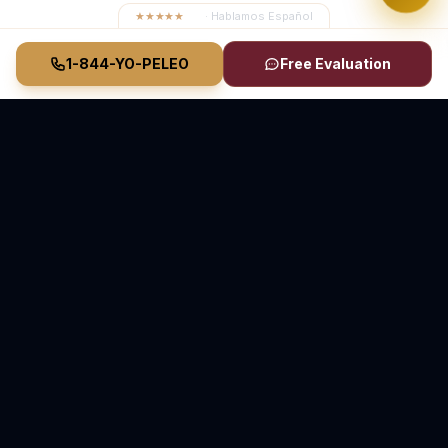
★★★★★
4.8
· Hablamos Español
1-844-YO-PELEO
Free Evaluation
Vasquez Law Firm
YO PELEO® POR TI
Abogados Elite de Inmigración y Lesiones Personales
Sirviendo Carolina del Norte y Florida
70+ Años de Experiencia Combinada • Sirviendo