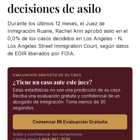
decisiones de asilo
Durante los últimos 12 meses, el Juez de
Inmigración Ruane, Rachel Ann aprobó asilo en el
0,0% de los casos decididos en Los Angeles - N.
Los Angeles Street Immigration Court, según datos
de EOIR liberados por FOIA.
EVALUACIÓN GRATUITA DE SU CASO
¿Tiene un caso ante este juez?
Estas estadísticas no son una predicción de su caso.
Reciba una evaluación gratuita y confidencial de un
abogado de inmigración. Toma menos de 30
segundos.
Comenzar Mi Evaluación Gratuita
Gratis y confidencial. Sin compromiso.
o llame ahora
1-844-967-3536