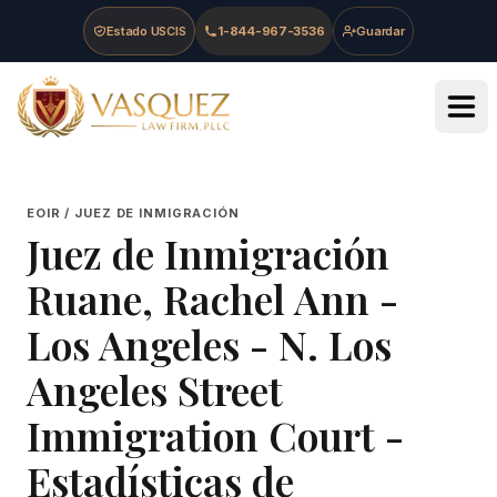
Skip to main content
Skip to navigation
Skip to footer
Estado USCIS
1-844-967-3536
Guardar
Vasquez Law Firm - Home
EOIR / JUEZ DE INMIGRACIÓN
Juez de Inmigración
Ruane, Rachel Ann
-
Los Angeles - N. Los
Angeles Street
Immigration Court
-
Estadísticas de