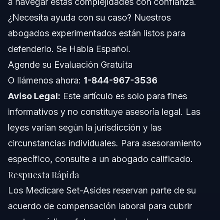
a navegar estas complejidades con confianza.
Notas sobre Carolina del Norte
¿Necesita ayuda con su caso? Nuestros
Notas sobre Florida
abogados experimentados están listos para
defenderlo. Se Habla Español.
Conceptos a Nivel Nacional
Agende su Evaluación Gratuita
Cuándo Llamar a un Abogado
O llámenos ahora:
1-844-967-3536
Aviso Legal:
Este artículo es solo para fines
Acerca de Vasquez Law Firm
informativos y no constituye asesoría legal. Las
Confianza y Experiencia del Abogado
leyes varían según la jurisdicción y las
circunstancias individuales. Para asesoramiento
Preguntas Frecuentes
específico, consulte a un abogado calificado.
¿Qué es un acuerdo de Medicare Set-Aside en
Respuesta Rápida
compensación laboral?
Los Medicare Set-Asides reservan parte de su
¿Cuándo es necesario un acuerdo de Medicare Set-
Aside?
acuerdo de compensación laboral para cubrir
¿Cómo se crea un acuerdo de Medicare Set-Aside?