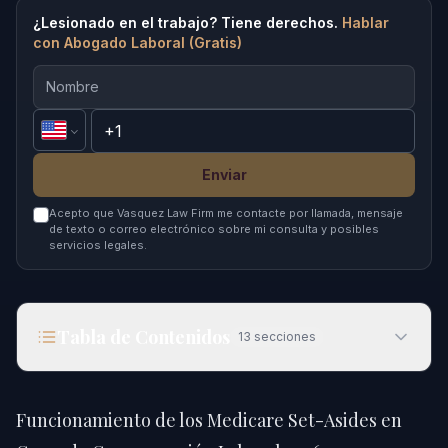
¿Lesionado en el trabajo? Tiene derechos.
Hablar
con Abogado Laboral (Gratis)
Enviar
Acepto que Vasquez Law Firm me contacte por llamada, mensaje
de texto o correo electrónico sobre mi consulta y posibles
servicios legales.
Tabla de Contenidos
13
secciones
Funcionamiento de los Medicare Set-Asides en
Casos de Compensación Laboral 2026
Funcionamiento de los Medicare Set-Asides en
Respuesta Rápida