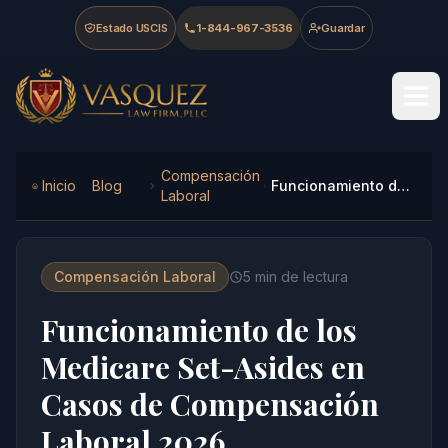
Skip to main content
Skip to navigation
Skip to footer
Estado USCIS
1-844-967-3536
Guardar
Vasquez Law Firm - Home
Compensación
Inicio
Blog
Funcionamiento de los Medicare Set-Asides en Casos de Compensación Laboral 2026
Laboral
Compensación Laboral
5
min de lectura
Funcionamiento de los
Medicare Set-Asides en
Casos de Compensación
Laboral 2026