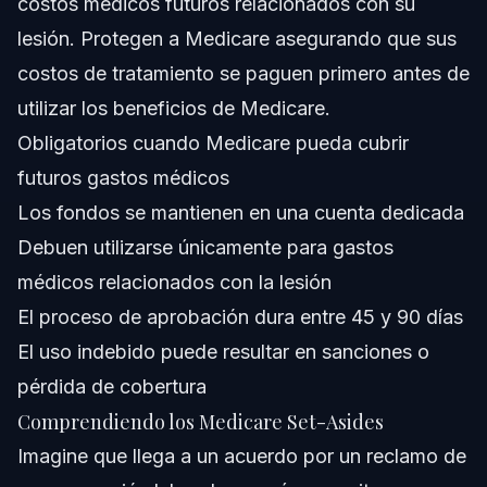
costos médicos futuros relacionados con su
lesión. Protegen a Medicare asegurando que sus
¿Cuánto tarda la aprobación de un Medicare Set-Aside?
costos de tratamiento se paguen primero antes de
¿Puedo usar fondos del Medicare Set-Aside para
utilizar los beneficios de Medicare.
gastos no médicos?
Obligatorios cuando Medicare pueda cubrir
¿Qué pasa si no uso todo el dinero del Medicare Set-
Aside?
futuros gastos médicos
¿Dónde puedo abrir una cuenta bancaria para Medicare
Los fondos se mantienen en una cuenta dedicada
Set-Aside?
Debuen utilizarse únicamente para gastos
¿Cómo puedo evitar necesitar un Medicare Set-Aside?
médicos relacionados con la lesión
Fuentes y Referencias
El proceso de aprobación dura entre 45 y 90 días
El uso indebido puede resultar en sanciones o
pérdida de cobertura
Comprendiendo los Medicare Set-Asides
Imagine que llega a un acuerdo por un reclamo de