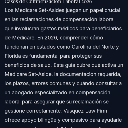
Casos de Compensación Laboral 2026
Los Medicare Set-Asides juegan un papel crucial
Comprendiendo los Medicare Set-Asides
en las reclamaciones de compensación laboral
Paso a Paso: Cómo Crear un Medicare Set-Aside
que involucran gastos médicos para beneficiarios
de Medicare. En 2026, comprender cómo
Escenarios Comunes para Medicare Set-Asides
funcionan en estados como Carolina del Norte y
Lista de Documentos y Formularios
Florida es fundamental para proteger sus
beneficios de salud. Esta guía cubre qué activa un
Cronograma: Qué Esperar con los Medicare Set-
Asides
Medicare Set-Aside, la documentación requerida,
los plazos, errores comunes y cuándo consultar a
Costos, Honorarios y Factores que Impactan el
Precio
un abogado especializado en compensación
Errores Comunes a Evitar
laboral para asegurar que su reclamación se
gestione correctamente. Vasquez Law Firm
Notas de Jurisdicción para Carolina del Norte y
Florida
ofrece apoyo bilingüe y compasivo para ayudarle