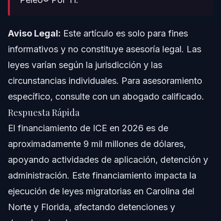
Preguntas Frecuentes
¿Quién financia ICE y cómo se determina el
Aviso Legal:
Este artículo es solo para fines
presupuesto?
informativos y no constituye asesoría legal. Las
¿Cuál es la cantidad asignada en el proyecto de ley de
financiamiento de ICE 2026?
leyes varían según la jurisdicción y las
¿Alguna vez el proyecto de ley de financiamiento de
circunstancias individuales. Para asesoramiento
ICE ha dejado de aprobarse?
específico, consulte con un abogado calificado.
¿Cómo se compara el financiamiento de ICE en 2026
con años anteriores?
Respuesta Rápida
¿Es cierto que ICE recibe 1500 dólares por persona
El financiamiento de ICE en 2026 es de
detenida?
aproximadamente 9 mil millones de dólares,
¿Puedo demandar a ICE por detener a un ciudadano
estadounidense por error?
apoyando actividades de aplicación, detención y
¿Quién decide las prioridades de financiamiento de ICE
administración. Este financiamiento impacta la
cada año?
ejecución de leyes migratorias en Carolina del
¿Cómo impacta el financiamiento de ICE a los
inmigrantes en Smithfield NC y Florida?
Norte y Florida, afectando detenciones y
Acerca de Vasquez Law Firm