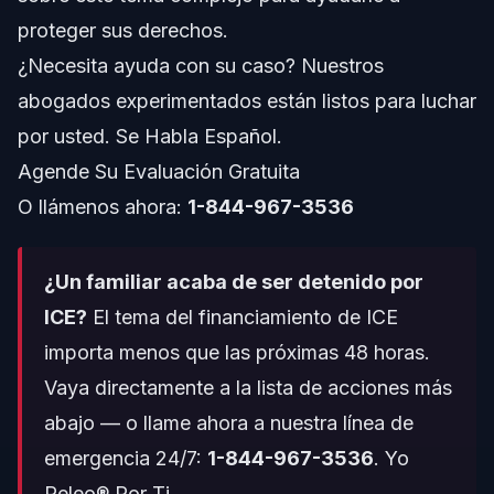
Tendencias Históricas de Financiamiento
proteger sus derechos.
Pasos Clave a Seguir si Usted o un Familiar
¿Necesita ayuda con su caso? Nuestros
Encuentran Detención de ICE
abogados experimentados están listos para luchar
Conozca Sus Derechos en Detención
por usted. Se Habla Español.
Agende Su Evaluación Gratuita
Cómo Afecta el Financiamiento de ICE las Condiciones
en Detención
O llámenos ahora:
1-844-967-3536
Errores Comunes a Evitar Relacionados con el
Financiamiento de ICE
¿Un familiar acaba de ser detenido por
Calendario y Qué Esperar de los Proyectos de
Ley de Financiamiento de ICE
ICE?
El tema del financiamiento de ICE
¿Qué Sucede si el Proyecto de Ley de Financiamiento
importa menos que las próximas 48 horas.
de ICE No Se Aprueba?
Vaya directamente a la lista de acciones más
Impacto en Detenciones y Procedimientos Legales
abajo
— o llame ahora a nuestra línea de
Infografía: Distribución del Presupuesto de ICE 2026
emergencia 24/7:
1-844-967-3536
.
Yo
Peleo® Por Ti.