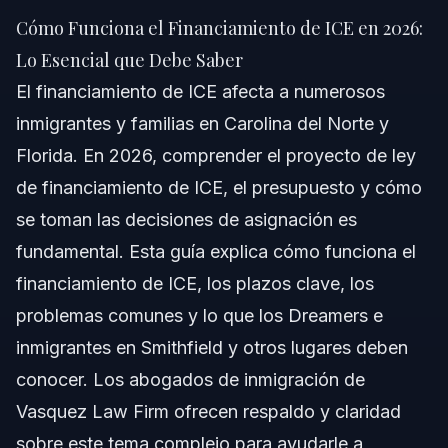
2026: Lo Esencial que Debe Saber
Cómo Funciona el Financiamiento de ICE en 2026:
Respuesta Rápida
Lo Esencial que Debe Saber
El financiamiento de ICE afecta a numerosos
Lo Que Esto Significa Si Su Familiar Está Detenido
por ICE
inmigrantes y familias en Carolina del Norte y
Florida. En 2026, comprender el proyecto de ley
Primeras 48 Horas: Lista de Acciones
de financiamiento de ICE, el presupuesto y cómo
¿En Qué Corte Comparecerá Su Familiar?
se toman las decisiones de asignación es
fundamental. Esta guía explica cómo funciona el
Recursos EOIR Relacionados
financiamiento de ICE, los plazos clave, los
Comprendiendo el Financiamiento de ICE y el
problemas comunes y lo que los Dreamers e
Presupuesto 2026
inmigrantes en Smithfield y otros lugares deben
Distribución del Financiamiento de ICE
conocer. Los abogados de inmigración de
¿Quién Decide el Financiamiento de ICE?
Vasquez Law Firm ofrecen respaldo y claridad
sobre este tema complejo para ayudarle a