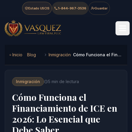
Skip to main content
Skip to navigation
Skip to footer
Estado USCIS
1-844-967-3536
Guardar
Vasquez Law Firm - Home
Inicio
Blog
Inmigración
Cómo Funciona el Financiamiento de ICE en 2026: Lo Esencial que Debe Saber
Inmigración
5
min de lectura
Cómo Funciona el
Financiamiento de ICE en
2026: Lo Esencial que
Debe Saber