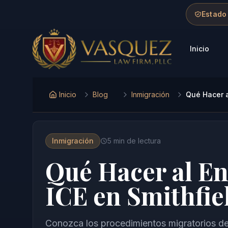
Skip to main content
Skip to navigation
Skip to footer
Estado
Inicio
Vasquez Law Firm - Home
Inicio
Blog
Inmigración
Qué Hacer a
Inmigración
5
min de lectura
Qué Hacer al En
ICE en Smithfie
Conozca los procedimientos migratorios de