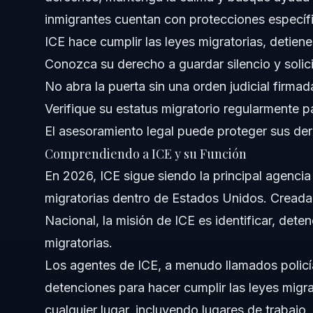
inmigrantes cuentan con protecciones específic
Conceptos a Nivel Nacional (Solo General)
ICE hace cumplir las leyes migratorias, detien
Cuándo Llamar a un Abogado Inmediatamente
Conozca su derecho a guardar silencio y solic
No abra la puerta sin una orden judicial firmad
Sobre Vasquez Law Firm
Verifique su estatus migratorio regularmente p
Confianza y Experiencia del Abogado
El asesoramiento legal puede proteger sus dere
Comprendiendo a ICE y su Función
Preguntas Frecuentes
En 2026, ICE sigue siendo la principal agencia
¿Qué significa ICE?
migratorias dentro de Estados Unidos. Cread
Nacional, la misión de ICE es identificar, dete
¿Cómo puedo verificar mi estatus migratorio con ICE?
migratorias.
¿Qué debo hacer si ICE llega a mi casa?
Los agentes de ICE, a menudo llamados policía
detenciones para hacer cumplir las leyes migra
¿Puede ICE detener a un ciudadano estadounidense?
cualquier lugar, incluyendo lugares de trabajo