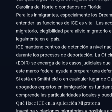
¿Qué derechos tengo durante una parada o redada de I
Carolina del Norte o condados de Florida.
Para los inmigrantes, especialmente los Dre
¿Cómo determina ICE si alguien no está autorizado?
entender las funciones de ICE es vital. Las ac
¿Cuáles son errores comunes durante encuentros con I
migratorio, elegibilidad para alivio migratori
legalmente en el país.
¿Puedo demandar a ICE por detener a un ciudadano est
ICE mantiene centros de detención a nivel na
Fuentes y Referencias
durante los procesos de deportación. La Ofici
(EOIR) se encarga de los casos judiciales qu
este marco federal ayuda a preparar una defens
Si está en Smithfield o en cualquier lugar de C
abogados expertos en inmigración es fundame
comprende las particularidades locales y pued
Qué Hace ICE en la Aplicación Migratoria
Investiga violaciones migratorias y posibles ac