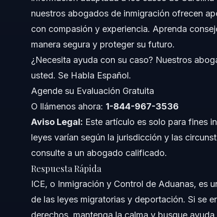
nuestros abogados de inmigración ofrecen ap
Pasos Clave al Enfrentarse con ICE
con compasión y experiencia. Aprenda consejo
manera segura y proteger su futuro.
Prepare Documentos Clave
¿Necesita ayuda con su caso? Nuestros aboga
Conozca Sus Derechos Durante Revisiones de ICE
usted. Se Habla Español.
Agende su Evaluación Gratuita
Errores Frecuentes a Evitar en Encuentros con ICE
O llámenos ahora:
1-844-967-3536
Cronología: Qué Esperar Durante la Aplicación de
Aviso Legal:
Este artículo es solo para fines i
leyes varían según la jurisdicción y las circun
Costos y Honorarios: Factores que Influyen
consulte a un abogado calificado.
Notas de Carolina del Norte, Florida y a Nivel Nac
Respuesta Rápida
ICE, o Inmigración y Control de Aduanas, es u
Notas Sobre Carolina del Norte
de las leyes migratorias y deportación. Si se 
Notas Sobre Florida
derechos, mantenga la calma y busque ayuda 