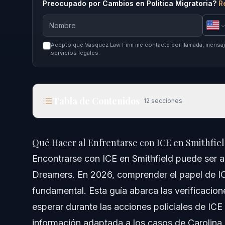
Preocupado por Cambios en Politica Migratoria?
R
Acepto que Vasquez Law Firm me contacte por llamada, mensaje
servicios legales.
Tabla de Contenidos
12
secciones
Qué Hacer al Enfrentarse con ICE en Smithfield e
Qué Hacer al Enfrentarse con ICE en Smithfiel
Respuesta Rápida
Encontrarse con ICE en Smithfield puede ser a
Dreamers. En 2026, comprender el papel de IC
Comprendiendo a ICE y su Función
fundamental. Esta guía abarca las verificacion
Qué Hace ICE en la Aplicación Migratoria
esperar durante las acciones policiales de ICE
información adaptada a los casos de Carolina 
Conceptos Erróneos Comunes sobre ICE