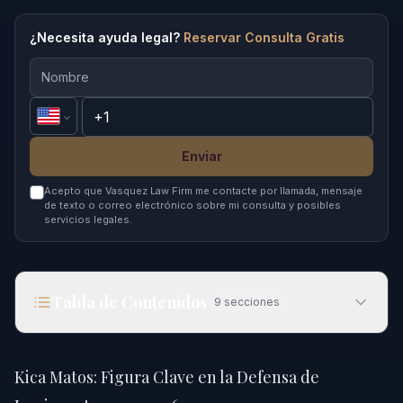
¿Necesita ayuda legal?
Reservar Consulta Gratis
Enviar
Acepto que Vasquez Law Firm me contacte por llamada, mensaje
de texto o correo electrónico sobre mi consulta y posibles
servicios legales.
Tabla de Contenidos
9
secciones
Kica Matos: Figura Clave en la Defensa de
Inmigrantes para 2026
Kica Matos: Figura Clave en la Defensa de
Respuesta Rápida