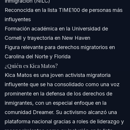
Inmigración (NILC)
¿Qué cargos ha ocupado Kica Matos?
Reconocida en la lista TIME100 de personas más
¿Qué edad tiene Kica Matos?
influyentes
Formación académica en la Universidad de
¿Está casada Kica Matos?
Cornell y trayectoria en New Haven
¿Por qué es importante Kica Matos para inmigrantes en
Figura relevante para derechos migratorios en
2026?
Carolina del Norte y Florida
Acerca de Vasquez Law Firm
¿Quién es Kica Matos?
Confianza y Experiencia del Abogado
Kica Matos es una joven activista migratoria
influyente que se ha consolidado como una voz
Fuentes y Referencias
prominente en la defensa de los derechos de
inmigrantes, con un especial enfoque en la
comunidad Dreamer. Su activismo alcanzó una
plataforma nacional gracias a roles de liderazgo y