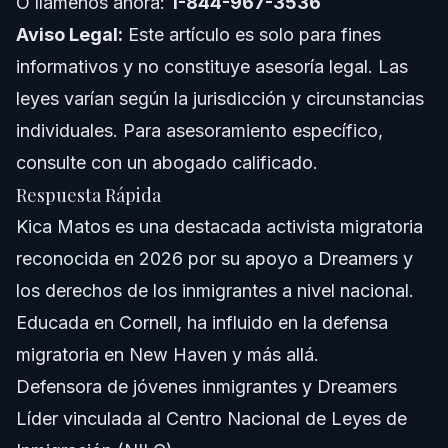
O llámenos ahora:
1-844-967-3536
Impacto en la Defensa Migratoria
Aviso Legal:
Este artículo es solo para fines
informativos y no constituye asesoría legal. Las
Cambios en Políticas y Resultados Legales
leyes varían según la jurisdicción y circunstancias
Conciencia Legal y Educación
individuales. Para asesoramiento específico,
consulte con un abogado calificado.
Tendencias Futuras en la Defensa Migratoria
Respuesta Rápida
Preguntas Frecuentes sobre Kica Matos
Kica Matos es una destacada activista migratoria
reconocida en 2026 por su apoyo a Dreamers y
¿Quién es Kica Matos?
los derechos de los inmigrantes a nivel nacional.
¿Cuál es la etnia de Kica Matos?
Educada en Cornell, ha influido en la defensa
migratoria en New Haven y más allá.
¿Dónde estudió Kica Matos?
Defensora de jóvenes inmigrantes y Dreamers
¿Es Kica Matos una activista?
Líder vinculada al Centro Nacional de Leyes de