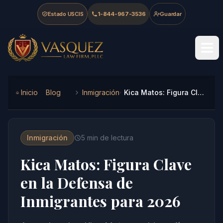
Skip to main content
Skip to navigation
Skip to footer
Estado USCIS
1-844-967-3536
Guardar
Vasquez Law Firm - Home
Inicio
Blog
Inmigración
Kica Matos: Figura Clave en la Defensa de Inmigrantes para 2026
Inmigración
5
min de lectura
Kica Matos: Figura Clave
en la Defensa de
Inmigrantes para 2026