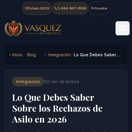
Skip to main content
Skip to navigation
Skip to footer
Estado USCIS
1-844-967-3536
Guardar
Vasquez Law Firm - Home
Inicio
Blog
Inmigración
Lo Que Debes Saber Sobre los Rechazos de Asilo en 2026
Inmigración
5
min de lectura
Lo Que Debes Saber
Sobre los Rechazos de
Asilo en 2026