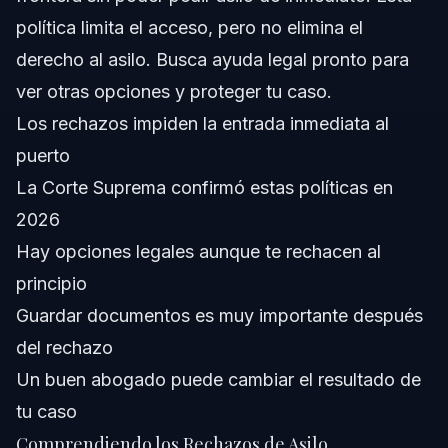
asilo?
política limita el acceso, pero no elimina el
bfQue9 es una entrevista de temor creedble?
derecho al asilo. Busca ayuda legal pronto para
bfCue1nto tarda un caso de asilo despue9s de los
ver otras opciones y proteger tu caso.
rechazos?
Los rechazos impiden la entrada inmediata al
bfExisten protecciones legales para solicitantes frente
a rechazos?
puerto
bfDf3nde puedo obtener ayuda con mi caso de asilo
La Corte Suprema confirmó estas políticas en
en Raleigh u Orlando?
2026
Fuentes y Referencias
Hay opciones legales aunque te rechacen al
principio
Guardar documentos es muy importante después
del rechazo
Un buen abogado puede cambiar el resultado de
tu caso
Comprendiendo los Rechazos de Asilo