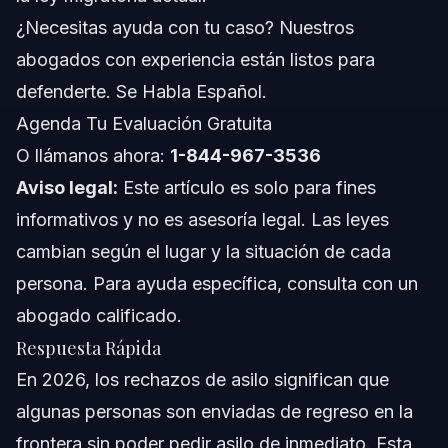
Notas para Florida
¿Necesitas ayuda con tu caso? Nuestros
Conceptos a Nivel Nacional
abogados con experiencia están listos para
defenderte. Se Habla Español.
Cuándo Llamar a un Abogado Ahora
Agenda Tu Evaluación Gratuita
Acerca de Vasquez Law Firm
O llámanos ahora:
1-844-967-3536
Aviso legal:
Este artículo es solo para fines
Confianza y Experiencia del Abogado
informativos y no es asesoría legal. Las leyes
Preguntas Frecuentes
cambian según el lugar y la situación de cada
persona. Para ayuda específica, consulta con un
bfQue9 es un rechazo de asilo?
abogado calificado.
bfCf3mo afecta la decisif3n de la Corte Suprema de
Respuesta Rápida
2026 a los solicitantes de asilo?
En 2026, los rechazos de asilo significan que
bfPuedo volver a solicitar asilo despue9s de ser
rechazado?
algunas personas son enviadas de regreso en la
bfQue9 debo hacer si experimento un rechazo de
frontera sin poder pedir asilo de inmediato. Esta