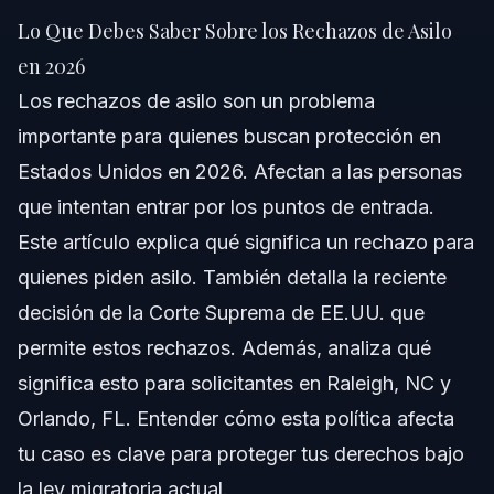
en 2026
Lo Que Debes Saber Sobre los Rechazos de Asilo
Respuesta Rápida
en 2026
Los rechazos de asilo son un problema
Comprendiendo los Rechazos de Asilo
importante para quienes buscan protección en
Paso a Paso: Qué Hacer Si Te Rechazan
Estados Unidos en 2026. Afectan a las personas
que intentan entrar por los puntos de entrada.
Errores Comunes que Debes Evitar en Casos de
Asilo
Este artículo explica qué significa un rechazo para
quienes piden asilo. También detalla la reciente
Cronología: Qué Esperar en Tu Caso de Asilo
decisión de la Corte Suprema de EE.UU. que
Costos y Tarifas: Factores que Influyen en el
permite estos rechazos. Además, analiza qué
Precio de Tu Caso
significa esto para solicitantes en Raleigh, NC y
Notas para NC, FL y a Nivel Nacional
Orlando, FL. Entender cómo esta política afecta
Notas para Carolina del Norte
tu caso es clave para proteger tus derechos bajo
la ley migratoria actual.