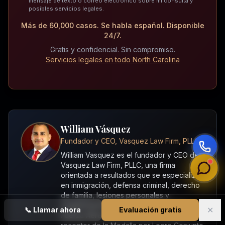
mensaje de texto o correo electrónico sobre mi consulta y
posibles servicios legales.
Más de 60,000 casos. Se habla español. Disponible
24/7.
Gratis y confidencial. Sin compromiso.
Servicios legales en todo North Carolina
William Vásquez
Fundador y CEO, Vasquez Law Firm, PLLC
William Vasquez es el fundador y CEO de
Vasquez Law Firm, PLLC, una firma
orientada a resultados que se especializa
en inmigración, defensa criminal, derecho
de familia, lesiones personales y
compensación laboral. Veterano de la
✕
📞
Llamar ahora
Evaluación gratis
Fuerza Aérea de los Estados Unidos y