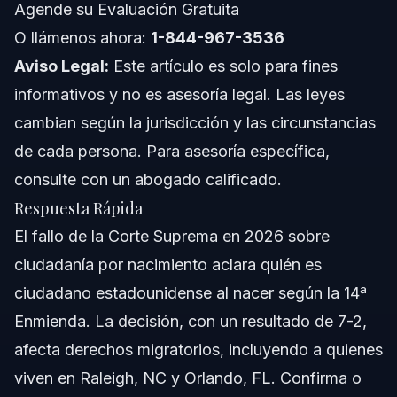
Florida y a Nivel Nacional
Agende su Evaluación Gratuita
O llámenos ahora:
Notas para Carolina del Norte
1-844-967-3536
Aviso Legal:
Este artículo es solo para fines
Notas para Florida
informativos y no es asesoría legal. Las leyes
cambian según la jurisdicción y las circunstancias
Conceptos a Nivel Nacional (Solo General, las Reglas
Varían)
de cada persona. Para asesoría específica,
Cuándo Llamar a un Abogado Ahora
consulte con un abogado calificado.
Respuesta Rápida
Sobre Vasquez Law Firm
El fallo de la Corte Suprema en 2026 sobre
Confianza y Experiencia del Equipo Legal
ciudadanía por nacimiento aclara quién es
ciudadano estadounidense al nacer según la 14ª
Preguntas Frecuentes
Enmienda. La decisión, con un resultado de 7-2,
¿Qué significa el fallo de la Corte Suprema sobre la
afecta derechos migratorios, incluyendo a quienes
ciudadanía?
viven en Raleigh, NC y Orlando, FL. Confirma o
¿La Corte Suprema decidirá hoy sobre la ciudadanía por
nacimiento?