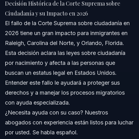
Decisión Histórica de la Corte Suprema sobre
Respuesta Rápida
Ciudadanía y su Impacto en 2026
El fallo de la Corte Suprema sobre ciudadanía en
Comprendiendo el Fallo de la Corte Suprema
sobre Ciudadanía
2026 tiene un gran impacto para inmigrantes en
Raleigh, Carolina del Norte, y Orlando, Florida.
Antecedentes Históricos de la Ciudadanía por
Nacimiento
Esta decisión aclara las leyes sobre ciudadanía
Análisis Legal y Citas
por nacimiento y afecta a las personas que
buscan un estatus legal en Estados Unidos.
Paso a Paso: Qué Hacer Después del Fallo
Entender este fallo le ayudará a proteger sus
Lista de Documentos y Evidencias
derechos y a manejar los procesos migratorios
con ayuda especializada.
Cronología: Qué Esperar en los Procesos
Migratorios
¿Necesita ayuda con su caso? Nuestros
Errores Comunes que Debe Evitar
abogados con experiencia están listos para luchar
por usted. Se habla español.
Notas de Jurisdicción para Carolina del Norte,