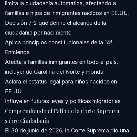
limita la ciudadanía automática, afectando a
¿Cómo está cambiando la administración Trump el
familias e hijos de inmigrantes nacidos en EE.UU.
examen de ciudadanía?
Decisión 7-2 que define el alcance de la
¿Puede un ciudadano estadounidense perder su
ciudadanía y ser deportado?
ciudadanía por nacimiento
¿Qué es la ciudadanía por nacimiento?
Aplica principios constitucionales de la 14ª
Enmienda
¿Cómo afecta el fallo de la Corte Suprema sobre
ciudadanía por nacimiento a los inmigrantes en Carolina
Afecta a familias inmigrantes en todo el país,
del Norte y Florida?
incluyendo Carolina del Norte y Florida
¿Dónde puedo encontrar el texto oficial del fallo de la
Corte Suprema?
Aclara el estatus legal para niños nacidos en
¿Qué pasos debo seguir después del fallo sobre
EE.UU.
ciudadanía?
Influye en futuras leyes y políticas migratorias
Fuentes y Referencias
Comprendiendo el Fallo de la Corte Suprema
sobre Ciudadanía
El 30 de junio de 2026, la Corte Suprema dio una