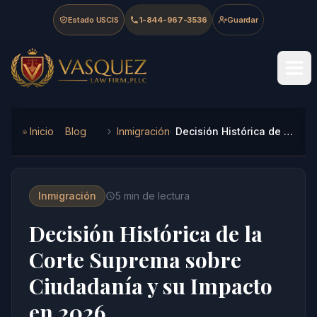
Skip to main content
Skip to navigation
Skip to footer
Estado USCIS
1-844-967-3536
Guardar
Vasquez Law Firm - Home
Inicio
Blog
Inmigración
Decisión Histórica de la Corte Suprema sobre Ciudadanía y su Impacto en 2026
Inmigración
5
min de lectura
Decisión Histórica de la
Corte Suprema sobre
Ciudadanía y su Impacto
en 2026