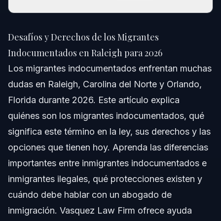
Desafíos y Derechos de los Migrantes
Indocumentados en Raleigh para 2026
Desafíos y Derechos de los Migrantes
Respuesta Rápida
Indocumentados en Raleigh para 2026
Los migrantes indocumentados enfrentan muchas
Entendiendo a los Migrantes Indocumentados
dudas en Raleigh, Carolina del Norte y Orlando,
Definición Legal y Distinciones
Florida durante 2026. Este artículo explica
quiénes son los migrantes indocumentados, qué
Indocumentados vs. Inmigrantes Ilegales
significa este término en la ley, sus derechos y las
Población Indocumentada en 2026
opciones que tienen hoy. Aprenda las diferencias
importantes entre inmigrantes indocumentados e
Pasos Clave para Migrantes Indocumentados
inmigrantes ilegales, qué protecciones existen y
Paso 1: Comprenda su Estatus Legal
cuándo debe hablar con un abogado de
inmigración. Vasquez Law Firm ofrece ayuda
Paso 2: Evite el Empleo No Autorizado