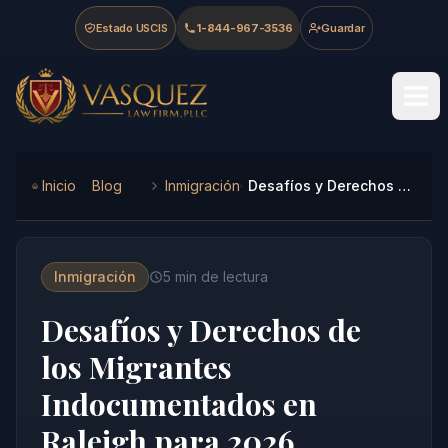
Skip to main content
Skip to navigation
Skip to footer
Estado USCIS
1-844-967-3536
Guardar
Vasquez Law Firm - Home
Inicio
Blog
Inmigración
Desafíos y Derechos de los Migrantes Indocumentados en Raleigh para 2026
Inmigración
5
min de lectura
Desafíos y Derechos de
los Migrantes
Indocumentados en
Raleigh para 2026