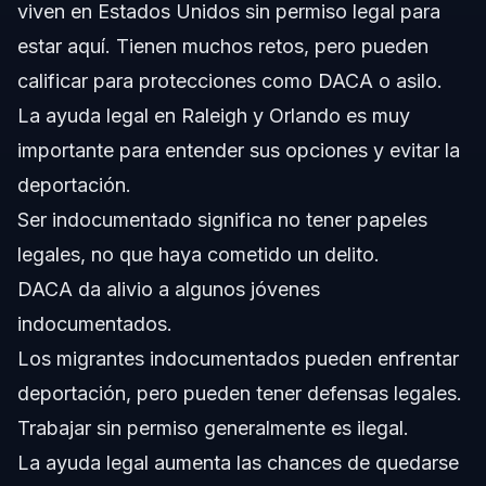
viven en Estados Unidos sin permiso legal para
indocumentados?
estar aquí. Tienen muchos retos, pero pueden
¿Los solicitantes de asilo son considerados migrantes
indocumentados?
calificar para protecciones como DACA o asilo.
¿Por qué hay tantos inmigrantes indocumentados en
La ayuda legal en Raleigh y Orlando es muy
Estados Unidos?
importante para entender sus opciones y evitar la
¿Qué protecciones legales existen para migrantes
indocumentados en Carolina del Norte y Florida?
deportación.
¿Es ilegal ser un inmigrante indocumentado?
Ser indocumentado significa no tener papeles
legales, no que haya cometido un delito.
Sobre Vasquez Law Firm
DACA da alivio a algunos jóvenes
Confianza y Experiencia de Nuestros Abogados
indocumentados.
Los migrantes indocumentados pueden enfrentar
Fuentes y Referencias
deportación, pero pueden tener defensas legales.
Trabajar sin permiso generalmente es ilegal.
La ayuda legal aumenta las chances de quedarse