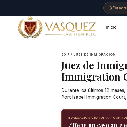
Skip to main content
Skip to navigation
Skip to footer
Estado
Inicio
Vasquez Law Firm - Home
EOIR / JUEZ DE INMIGRACIÓN
Juez de Inmig
Immigration 
Durante los últimos 12 meses,
Port Isabel Immigration Court
EVALUACIÓN GRATUITA Y CONFID
¿Tiene un caso ante e