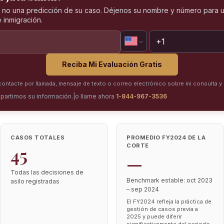
, no una predicción de su caso. Déjenos su nombre y número para u
 inmigración.
Reciba Mi Evaluación Gratis
ntacte por llamada, mensaje de texto o correo electrónico sobre mi consulta y 
partimos su información.
|
o llame ahora
1-844-967-3536
CASOS TOTALES
PROMEDIO FY2024 DE LA
CORTE
45
—
Todas las decisiones de
Benchmark estable: oct 2023
asilo registradas
– sep 2024
El FY2024 refleja la práctica de
gestión de casos previa a
2025 y puede diferir