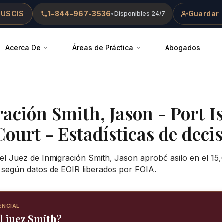
 USCIS
1-844-967-3536
Guardar 
•
Disponibles 24/7
Acerca De
Áreas de Práctica
Abogados
ración
Smith, Jason
-
Port I
Court
- Estadísticas de decis
 el Juez de Inmigración Smith, Jason aprobó asilo en el 15
, según datos de EOIR liberados por FOIA.
ENCIAL
l juez Smith?