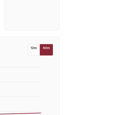
12
m
60
m