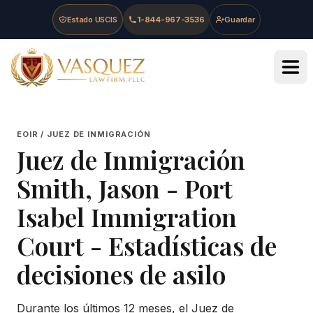
Skip to main content
Skip to navigation
Skip to footer
Estado USCIS
1-844-967-3536
Guardar
Vasquez Law Firm - Home
EOIR / JUEZ DE INMIGRACIÓN
Juez de Inmigración
Smith, Jason
-
Port
Isabel Immigration
Court
- Estadísticas de
decisiones de asilo
Durante los últimos 12 meses, el Juez de