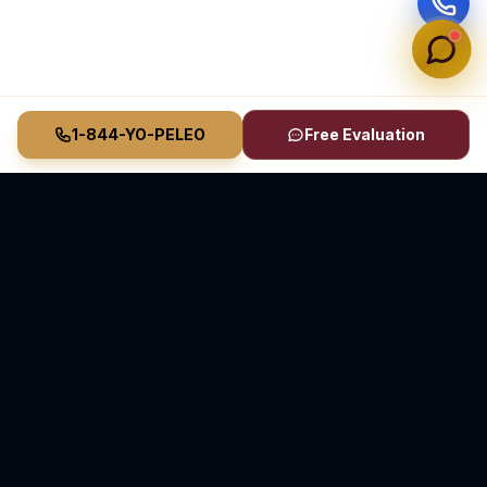
1-844-YO-PELEO
Free Evaluation
Vasquez Law Firm
YO PELEO® POR TI