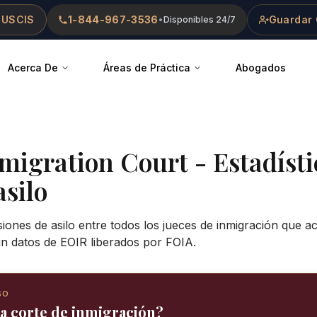
 USCIS
1-844-967-3536
Guardar 
•
Disponibles 24/7
Acerca De
Áreas de Práctica
Abogados
mmigration Court
- Estadísti
asilo
siones de asilo entre todos los jueces de inmigración que 
ún datos de EOIR liberados por FOIA.
SO
ta corte de inmigración?