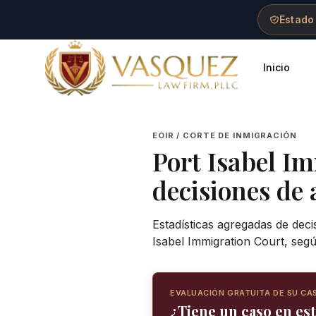
Skip to main content
Skip to navigation
Skip to footer
Estado
Inicio
Vasquez Law Firm - Home
EOIR / CORTE DE INMIGRACIÓN
Port Isabel I
decisiones de 
Estadísticas agregadas de deci
Isabel Immigration Court
, seg
EVALUACIÓN GRATUITA DE SU CA
¿Tiene un caso en es