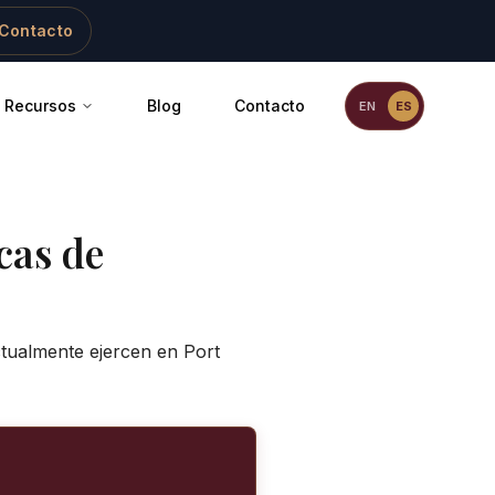
Contacto
Recursos
Blog
Contacto
EN
ES
cas de
actualmente ejercen en
Port