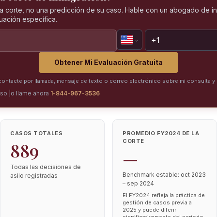
 la corte, no una predicción de su caso. Hable con un abogado de i
tuación específica.
Obtener Mi Evaluación Gratuita
ntacte por llamada, mensaje de texto o correo electrónico sobre mi consulta y 
iso.
|
o llame ahora
1-844-967-3536
CASOS TOTALES
PROMEDIO FY2024 DE LA
CORTE
889
—
Todas las decisiones de
Benchmark estable: oct 2023
asilo registradas
– sep 2024
El FY2024 refleja la práctica de
gestión de casos previa a
2025 y puede diferir