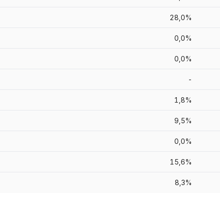
28,0%
0,0%
0,0%
-
1,8%
9,5%
0,0%
15,6%
8,3%