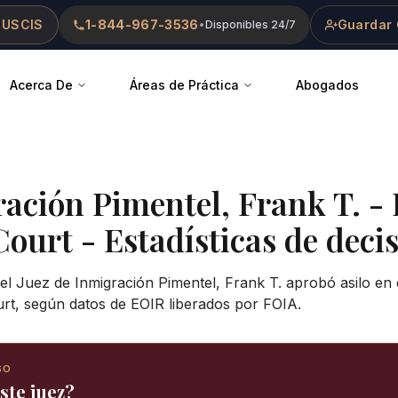
 USCIS
1-844-967-3536
Guardar 
•
Disponibles 24/7
Acerca De
Áreas de Práctica
Abogados
ración
Pimentel, Frank T.
-
Court
- Estadísticas de decis
el Juez de Inmigración Pimentel, Frank T. aprobó asilo en 
urt, según datos de EOIR liberados por FOIA.
SO
ste juez?