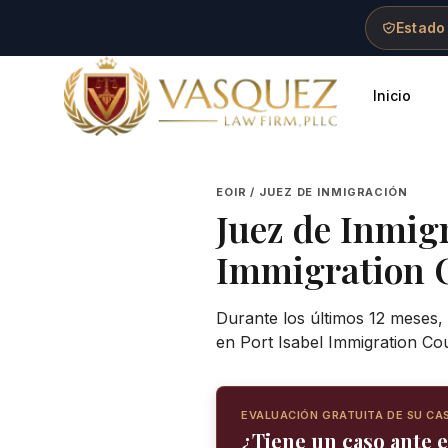
Skip to main content
Skip to navigation
Skip to footer
Estado
Inicio
Vasquez Law Firm - Home
EOIR / JUEZ DE INMIGRACIÓN
Juez de Inmig
Immigration 
Durante los últimos 12 meses, 
en Port Isabel Immigration Co
EVALUACIÓN GRATUITA DE SU CA
¿Tiene un caso ante e