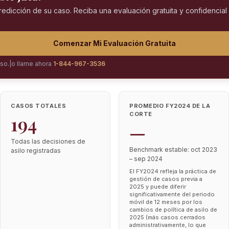
predicción de su caso. Reciba una evaluación gratuita y confidencia
Comenzar Mi Evaluación Gratuita
iso.
|
o llame ahora
1-844-967-3536
CASOS TOTALES
PROMEDIO FY2024 DE LA
CORTE
194
—
Todas las decisiones de
Benchmark estable: oct 2023
asilo registradas
– sep 2024
El FY2024 refleja la práctica de
gestión de casos previa a
2025 y puede diferir
significativamente del periodo
móvil de 12 meses por los
cambios de política de asilo de
2025 (más casos cerrados
administrativamente, lo que