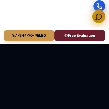
1-844-YO-PELEO
Free Evaluation
Vasquez Law Firm
YO PELEO® POR TI