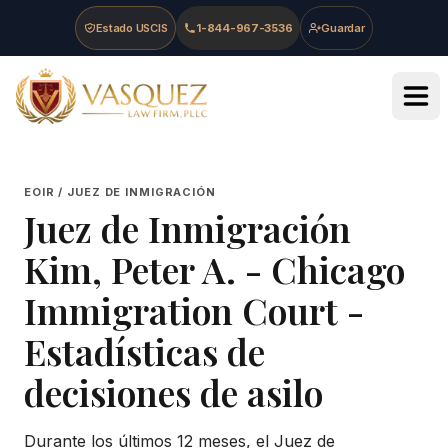
Skip to main content
Skip to navigation
Skip to footer
Estado USCIS
1-844-967-3536
Guardar
Vasquez Law Firm - Home
EOIR / JUEZ DE INMIGRACIÓN
Juez de Inmigración
Kim, Peter A.
-
Chicago
Immigration Court
-
Estadísticas de
decisiones de asilo
Durante los últimos 12 meses, el Juez de