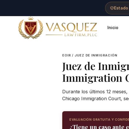
Skip to main content
Skip to navigation
Skip to footer
Estado
Inicio
Vasquez Law Firm - Home
EOIR / JUEZ DE INMIGRACIÓN
Juez de Inmig
Immigration 
Durante los últimos 12 meses, 
Chicago Immigration Court, se
EVALUACIÓN GRATUITA Y CONFID
¿Tiene un caso ante e