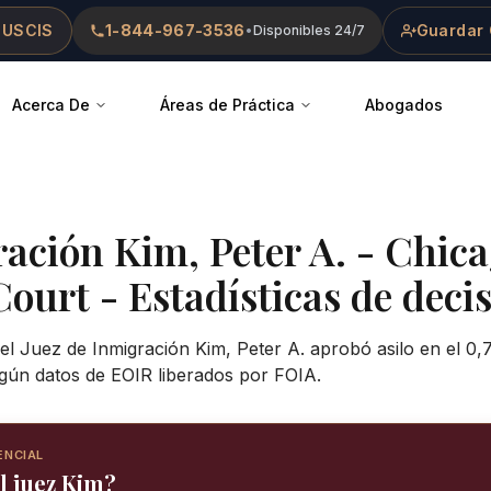
 USCIS
1-844-967-3536
Guardar 
•
Disponibles 24/7
Acerca De
Áreas de Práctica
Abogados
ración
Kim, Peter A.
-
Chica
Court
- Estadísticas de decis
el Juez de Inmigración Kim, Peter A. aprobó asilo en el 0,
gún datos de EOIR liberados por FOIA.
ENCIAL
l juez Kim?