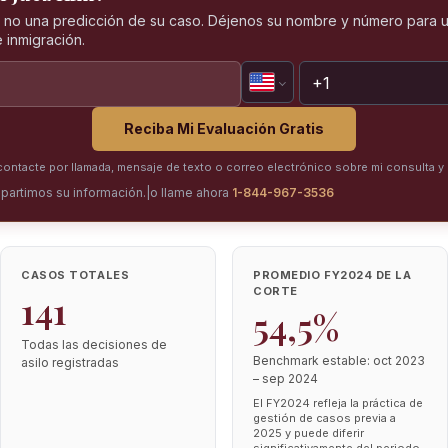
, no una predicción de su caso. Déjenos su nombre y número para u
 inmigración.
Reciba Mi Evaluación Gratis
ntacte por llamada, mensaje de texto o correo electrónico sobre mi consulta y 
partimos su información.
|
o llame ahora
1-844-967-3536
CASOS TOTALES
PROMEDIO FY2024 DE LA
CORTE
141
54,5%
Todas las decisiones de
Benchmark estable: oct 2023
asilo registradas
– sep 2024
El FY2024 refleja la práctica de
gestión de casos previa a
2025 y puede diferir