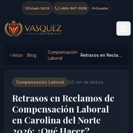
Skip to main content
Skip to navigation
Skip to footer
Estado USCIS
1-844-967-3536
Guardar
Vasquez Law Firm - Home
Compensación
Inicio
Blog
Retrasos en Reclamos de Compensación Laboral en Carolina del Norte 2026: ¿Qué Hacer?
Laboral
Compensación Laboral
5
min de lectura
Retrasos en Reclamos de
Compensación Laboral
en Carolina del Norte
2026: ¿Qué Hacer?