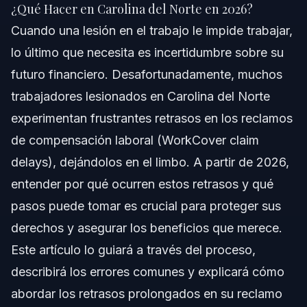
Respuesta Rápida
¿Qué Hacer en Carolina del Norte en 2026?
Cuando una lesión en el trabajo le impide trabajar,
Por Qué Ocurren los Retrasos en los Reclamos de
Compensación Laboral en Carolina del Norte
lo último que necesita es incertidumbre sobre su
futuro financiero. Desafortunadamente, muchos
El Impacto de los Beneficios de Compensación
para Trabajadores Retrasados
trabajadores lesionados en Carolina del Norte
Paso a Paso: Cómo Abordar los Retrasos en los
experimentan frustrantes retrasos en los reclamos
Reclamos de Compensación Laboral en Carolina
de compensación laboral (WorkCover claim
del Norte
delays), dejándolos en el limbo. A partir de 2026,
Lista de Verificación de Documentos y Evidencia
entender por qué ocurren estos retrasos y qué
Errores Comunes a Evitar con Reclamos de
pasos puede tomar es crucial para proteger sus
Compensación Laboral Retrasados
derechos y asegurar los beneficios que merece.
Ley de Compensación para Trabajadores de
Este artículo lo guiará a través del proceso,
Carolina del Norte y Retrasos
describirá los errores comunes y explicará cómo
Cuándo Llamar a un Abogado por Retrasos en
Reclamos de Compensación Laboral
abordar los retrasos prolongados en su reclamo