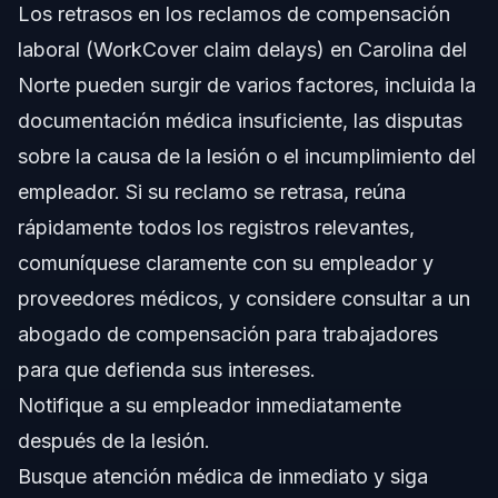
de compensación laboral en NC?
Los retrasos en los reclamos de compensación
¿Qué pasa si mi empleador disputa mi lesión después
laboral (WorkCover claim delays) en Carolina del
de presentar un reclamo?
Norte pueden surgir de varios factores, incluida la
Fuentes y Referencias
documentación médica insuficiente, las disputas
sobre la causa de la lesión o el incumplimiento del
empleador. Si su reclamo se retrasa, reúna
rápidamente todos los registros relevantes,
comuníquese claramente con su empleador y
proveedores médicos, y considere consultar a un
abogado de compensación para trabajadores
para que defienda sus intereses.
Notifique a su empleador inmediatamente
después de la lesión.
Busque atención médica de inmediato y siga