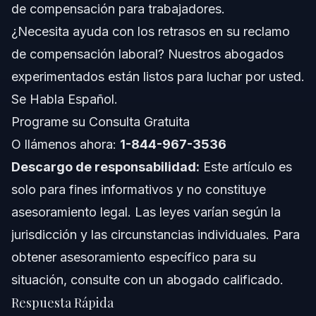
Acerca de Vasquez Law Firm
de compensación para trabajadores.
¿Necesita ayuda con los retrasos en su reclamo
Confianza y Experiencia del Abogado
de compensación laboral? Nuestros abogados
Preguntas Frecuentes
experimentados están listos para luchar por usted.
Se Habla Español.
¿Por qué mi reclamo de compensación laboral tarda
tanto en Carolina del Norte?
Programe su Consulta Gratuita
¿Qué sucede si un reclamo de compensación laboral
O llámenos ahora:
1-844-967-3536
en NC tarda demasiado?
Descargo de responsabilidad:
Este artículo es
¿Puedo demandar a una compañía de seguros por
retrasar mi reclamo de compensación laboral en NC?
solo para fines informativos y no constituye
¿Cuál es la regla de los 90 días para los reclamos de
asesoramiento legal. Las leyes varían según la
compensación laboral en Carolina del Norte?
jurisdicción y las circunstancias individuales. Para
¿Qué documentación necesito para acelerar mi reclamo
de compensación laboral?
obtener asesoramiento específico para su
¿Debo contratar a un abogado si mi reclamo de
situación, consulte con un abogado calificado.
compensación laboral se retrasa?
Respuesta Rápida
¿Cuánto tiempo suele tardar en aprobarse un reclamo