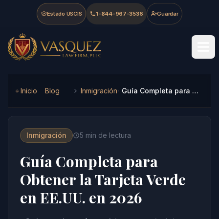
Skip to main content
Skip to navigation
Skip to footer
Estado USCIS
1-844-967-3536
Guardar
Vasquez Law Firm - Home
Inicio
Blog
Inmigración
Guía Completa para Obtener la Tarjeta Verde en EE.UU. en 2026
Inmigración
5
min de lectura
Guía Completa para
Obtener la Tarjeta Verde
en EE.UU. en 2026