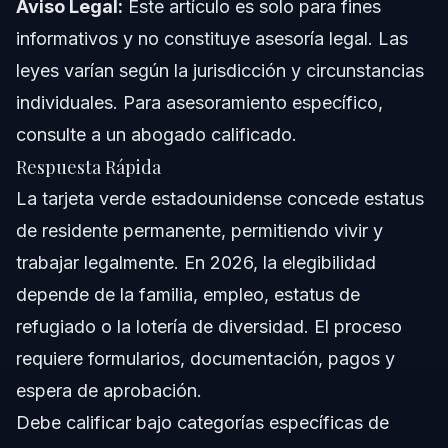
Aviso Legal:
Conceptos a Nivel Nacional
Este artículo es solo para fines
informativos y no constituye asesoría legal. Las
Cuándo Llamar a un Abogado
leyes varían según la jurisdicción y circunstancias
individuales. Para asesoramiento específico,
Acerca de Vasquez Law Firm
consulte a un abogado calificado.
Confianza y Experiencia del Abogado
Respuesta Rápida
La tarjeta verde estadounidense concede estatus
Preguntas Frecuentes
de residente permanente, permitiendo vivir y
¿Cuántos años hay que estar en los EE.UU. para obtener
trabajar legalmente. En 2026, la elegibilidad
una tarjeta verde?
depende de la familia, empleo, estatus de
¿Cuál es el tiempo de espera actual para una tarjeta
verde?
refugiado o la lotería de diversidad. El proceso
¿Quién es elegible para una tarjeta verde de EE.UU.?
requiere formularios, documentación, pagos y
espera de aprobación.
¿Cómo puedo obtener una tarjeta verde en EE.UU.?
Debe calificar bajo categorías específicas de
¿Cuánto tiempo es válida una tarjeta verde?