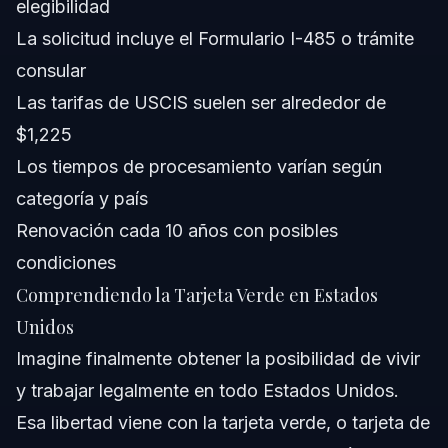
elegibilidad
La solicitud incluye el Formulario I-485 o trámite
¿Cuál es el costo para aplicar a una tarjeta verde en
EE.UU.?
consular
¿Puedo obtener una tarjeta verde sin casarme?
Las tarifas de USCIS suelen ser alrededor de
$1,225
¿Cuáles son los principales beneficios de tener una
tarjeta verde de EE.UU.?
Los tiempos de procesamiento varían según
Fuentes y Referencias
categoría y país
Renovación cada 10 años con posibles
condiciones
Comprendiendo la Tarjeta Verde en Estados
Unidos
Imagine finalmente obtener la posibilidad de vivir
y trabajar legalmente en todo Estados Unidos.
Esa libertad viene con la tarjeta verde, o tarjeta de