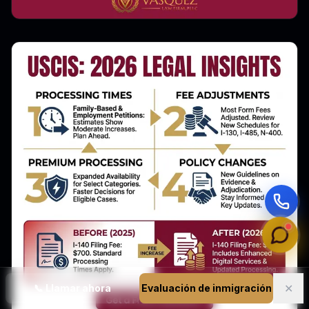
✕
📞
Llamar ahora
Evaluación de inmigración