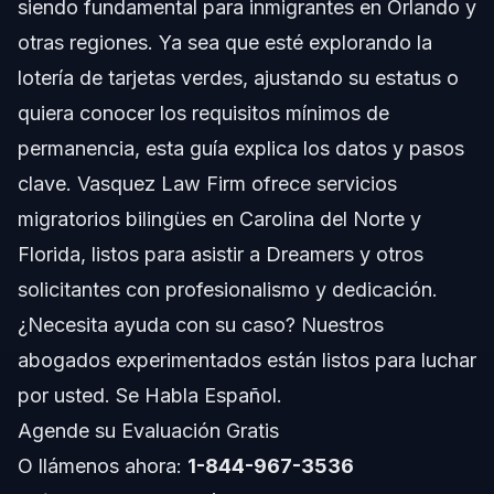
siendo fundamental para inmigrantes en Orlando y
Proceso Paso a Paso para Solicitar la Tarjeta
Verde
otras regiones. Ya sea que esté explorando la
Consideraciones Adicionales
lotería de tarjetas verdes, ajustando su estatus o
quiera conocer los requisitos mínimos de
Lista de Documentos y Evidencias
permanencia, esta guía explica los datos y pasos
Cronograma y Qué Esperar
clave. Vasquez Law Firm ofrece servicios
migratorios bilingües en Carolina del Norte y
Resumen de Costos y Tarifas
Florida, listos para asistir a Dreamers y otros
Errores Comunes a Evitar
solicitantes con profesionalismo y dedicación.
¿Necesita ayuda con su caso? Nuestros
Notas de Jurisdicción para Carolina del Norte y
Florida
abogados experimentados están listos para luchar
por usted. Se Habla Español.
Notas para Carolina del Norte
Agende su Evaluación Gratis
Notas para Florida
O llámenos ahora:
1-844-967-3536