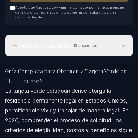
Acepto que Vasquez Law Firm me contacte por llamada, mensaje
de texto o correo electrónico sobre mi consulta y posibles
servicios legales.
Tabla de Contenidos
13
secciones
Guía Completa para Obtener la Tarjeta Verde en
EE.UU. en 2026
Guía Completa para Obtener la Tarjeta Verde en
Respuesta Rápida
EE.UU. en 2026
La tarjeta verde estadounidense otorga la
Comprendiendo la Tarjeta Verde en Estados
Unidos
residencia permanente legal en Estados Unidos,
permitiéndole vivir y trabajar de manera legal. En
¿Qué Permite una Tarjeta Verde?
2026, comprender el proceso de solicitud, los
Tipos de Tarjetas Verdes en 2026
criterios de elegibilidad, costos y beneficios sigue