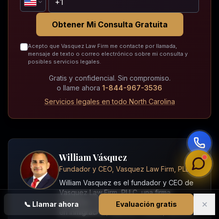
Obtener Mi Consulta Gratuita
Acepto que Vasquez Law Firm me contacte por llamada,
mensaje de texto o correo electrónico sobre mi consulta y
posibles servicios legales.
Gratis y confidencial. Sin compromiso.
o llame ahora
1-844-967-3536
Servicios legales en todo North Carolina
William Vásquez
Fundador y CEO, Vasquez Law Firm, PLLC
William Vasquez es el fundador y CEO de
Vasquez Law Firm, PLLC, una firma
orientada a resultados que se especializa
✕
📞
Llamar ahora
Evaluación gratis
en inmigración, defensa criminal, derecho