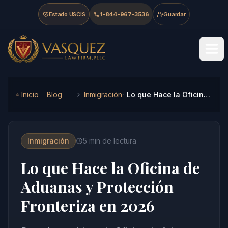
Skip to main content
Skip to navigation
Skip to footer
Estado USCIS
1-844-967-3536
Guardar
Vasquez Law Firm - Home
Inicio
Blog
Inmigración
Lo que Hace la Oficina de Aduanas y Protección Fronteriza en 2026
Inmigración
5
min de lectura
Lo que Hace la Oficina de
Aduanas y Protección
Fronteriza en 2026