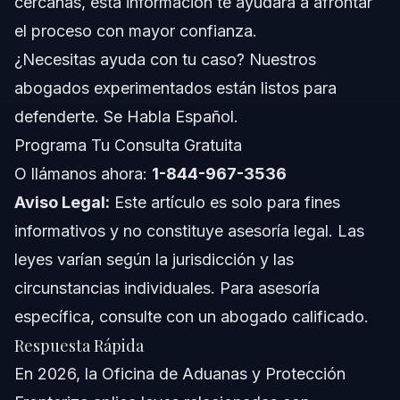
cercanas, esta información te ayudará a afrontar
Notas sobre Florida
el proceso con mayor confianza.
Conceptos a Nivel Nacional
¿Necesitas ayuda con tu caso? Nuestros
abogados experimentados están listos para
Cuándo Llamar a un Abogado Inmediatamente
defenderte. Se Habla Español.
Acerca de Vasquez Law Firm
Programa Tu Consulta Gratuita
O llámanos ahora:
1-844-967-3536
Confianza y Experiencia del Abogado
Aviso Legal:
Este artículo es solo para fines
Preguntas Frecuentes
informativos y no constituye asesoría legal. Las
leyes varían según la jurisdicción y las
¿Qué hace la Oficina de Aduanas y Protección
Fronteriza de EE.UU.?
circunstancias individuales. Para asesoría
¿La Oficina de Aduanas y Protección Fronteriza es lo
específica, consulte con un abogado calificado.
mismo que ICE?
Respuesta Rápida
¿Qué es el formulario I-94 de la Oficina de Aduanas y
Protección Fronteriza?
En 2026, la Oficina de Aduanas y Protección
¿Qué artículos no se permiten ingresar a EE.UU.?