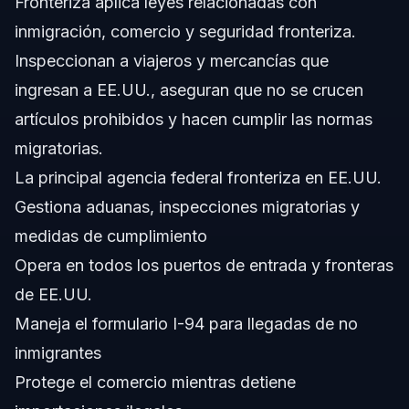
Fronteriza aplica leyes relacionadas con
inmigración, comercio y seguridad fronteriza.
¿Cómo encuentro el número telefónico de la Oficina de
Aduanas y Protección Fronteriza?
Inspeccionan a viajeros y mercancías que
¿Qué hacer si CBP niega mi entrada?
ingresan a EE.UU., aseguran que no se crucen
artículos prohibidos y hacen cumplir las normas
¿Cuánto ganan los oficiales de Aduanas y Protección
Fronteriza?
migratorias.
¿Puede CBP inspeccionar mi teléfono y dispositivos
La principal agencia federal fronteriza en EE.UU.
electrónicos?
Gestiona aduanas, inspecciones migratorias y
Fuentes y Referencias
medidas de cumplimiento
Opera en todos los puertos de entrada y fronteras
de EE.UU.
Maneja el formulario I-94 para llegadas de no
inmigrantes
Protege el comercio mientras detiene