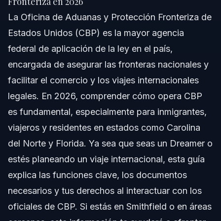
Fronteriza en 2026
La Oficina de Aduanas y Protección Fronteriza de
Por Qué es Importante la Oficina de Aduanas y
Protección Fronteriza para Usted
Estados Unidos (CBP) es la mayor agencia
federal de aplicación de la ley en el país,
Paso a Paso: Qué Hacer al Interactuar con CBP
encargada de asegurar las fronteras nacionales y
Lista de Documentos o Evidencia para
facilitar el comercio y los viajes internacionales
Interacciones con CBP
legales. En 2026, comprender cómo opera CBP
Cronograma: Qué Esperar con CBP en 2026
es fundamental, especialmente para inmigrantes,
Costos y Tarifas: Factores que Afectan el Costo
viajeros y residentes en estados como Carolina
del Trámite con CBP
del Norte y Florida. Ya sea que seas un Dreamer o
Errores Comunes y Cómo Evitarlos
estés planeando un viaje internacional, esta guía
explica las funciones clave, los documentos
Notas para Carolina del Norte, Florida y a Nivel
Nacional Sobre Encuentros con CBP
necesarios y tus derechos al interactuar con los
Notas sobre Carolina del Norte
oficiales de CBP. Si estás en Smithfield o en áreas