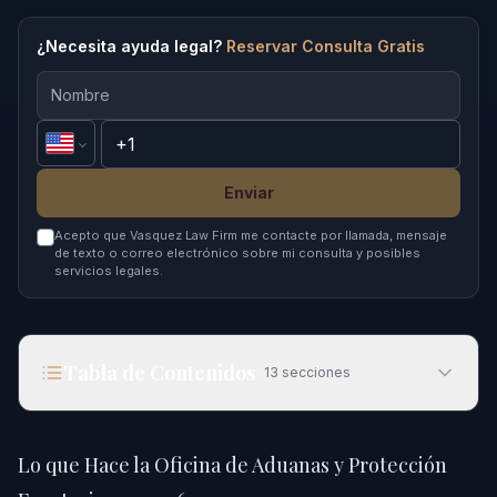
¿Necesita ayuda legal?
Reservar Consulta Gratis
Enviar
Acepto que Vasquez Law Firm me contacte por llamada, mensaje
de texto o correo electrónico sobre mi consulta y posibles
servicios legales.
Tabla de Contenidos
13
secciones
Lo que Hace la Oficina de Aduanas y Protección
Fronteriza en 2026
Lo que Hace la Oficina de Aduanas y Protección
Respuesta Rápida