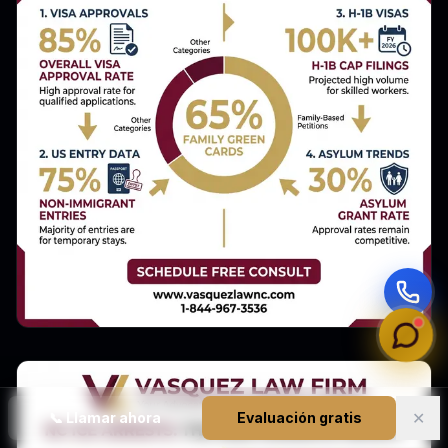
✕
📞
Llamar ahora
Evaluación gratis