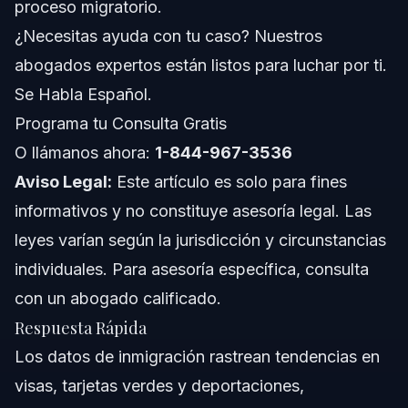
proceso migratorio.
Cronograma: Procesamiento de Casos
¿Necesitas ayuda con tu caso? Nuestros
Migratorios en 2026
abogados expertos están listos para luchar por ti.
Errores Comunes a Evitar con los Datos de
Inmigración
Se Habla Español.
Programa tu Consulta Gratis
Notas sobre Jurisdicción para Casos en Carolina
del Norte, Florida y a Nivel Nacional
O llámanos ahora:
1-844-967-3536
Notas para Carolina del Norte
Aviso Legal:
Este artículo es solo para fines
informativos y no constituye asesoría legal. Las
Notas para Florida
leyes varían según la jurisdicción y circunstancias
Conceptos a Nivel Nacional (general, las reglas varían)
individuales. Para asesoría específica, consulta
con un abogado calificado.
Cuándo Llamar a un Abogado para Ayuda
Migratoria
Respuesta Rápida
Los datos de inmigración rastrean tendencias en
Acerca de Vasquez Law Firm
visas, tarjetas verdes y deportaciones,
Confianza y Experiencia del Abogado