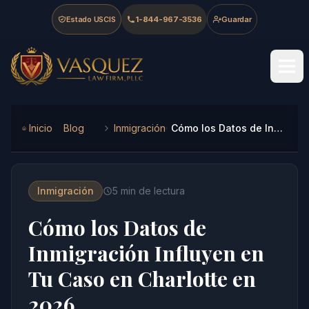
Skip to main content
Skip to navigation
Skip to footer
Estado USCIS
1-844-967-3536
Guardar
Vasquez Law Firm - Home
Inicio
Blog
Inmigración
Cómo los Datos de Inmigración Influyen en Tu Caso en Charlotte en 2026
Inmigración
5
min de lectura
Cómo los Datos de
Inmigración Influyen en
Tu Caso en Charlotte en
2026