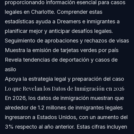
proporcionando información esencial para casos
legales en Charlotte. Comprender estas
Preguntas Frecuentes
estadísticas ayuda a Dreamers e inmigrantes a
¿Cuáles son las estadísticas de inmigración hoy?
planificar mejor y anticipar desafíos legales.
Seguimiento de aprobaciones y rechazos de visas
¿Qué país tiene la tasa de inmigración más alta a
EE.UU.?
Muestra la emisión de tarjetas verdes por país
¿Qué datos hay sobre inmigración?
Revela tendencias de deportación y casos de
asilo
¿Qué porcentaje de EE.UU. son inmigrantes?
Apoya la estrategia legal y preparación del caso
¿Cómo afectan los datos de inmigración a mi caso?
Lo que Revelan los Datos de Inmigración en 2026
En 2026, los datos de inmigración muestran que
¿Dónde puedo encontrar datos actualizados de
inmigración?
alrededor de 1.2 millones de inmigrantes legales
¿Pueden los datos de inmigración afectar las
ingresaron a Estados Unidos, con un aumento del
solicitudes de Dreamers?
3% respecto al año anterior. Estas cifras incluyen
¿Con qué frecuencia se actualizan los datos de
inmigración?