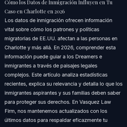
Cómo los Datos de Inmigración Influyen en Tu
Respuesta Rápida
Caso en Charlotte en 2026
Los datos de inmigración ofrecen información
Lo que Revelan los Datos de Inmigración en 2026
vital sobre cómo los patrones y políticas
Comprendiendo Tipos de Visa y Tasas de Aprobación
migratorias de EE.UU. afectan a las personas en
Charlotte y más allá. En 2026, comprender esta
Datos sobre Deportaciones y Solicitudes de Asilo
información puede guiar a los Dreamers e
Visualizando Tendencias con Infografías
inmigrantes a través de paisajes legales
complejos. Este artículo analiza estadísticas
Paso a paso: Cómo Usar los Datos de Inmigración
para tu Caso
recientes, explica su relevancia y detalla lo que los
inmigrantes aspirantes y sus familias deben saber
Por Qué Importan los Datos en la Presentación del Caso
para proteger sus derechos. En Vasquez Law
Trabajando con Vasquez Law Firm
Firm, nos mantenemos actualizados con los
últimos datos para respaldar eficazmente tu
Lista Esencial de Documentos