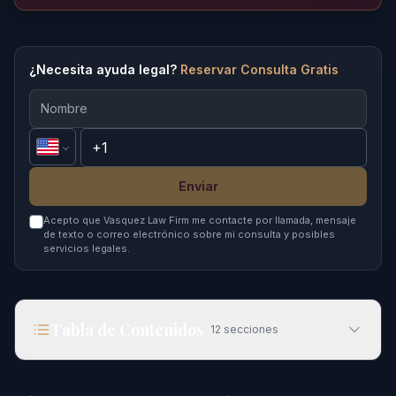
¿Necesita ayuda legal?
Reservar Consulta Gratis
Enviar
Acepto que Vasquez Law Firm me contacte por llamada, mensaje
de texto o correo electrónico sobre mi consulta y posibles
servicios legales.
Tabla de Contenidos
12
secciones
Cómo los Datos de Inmigración Influyen en Tu
Caso en Charlotte en 2026