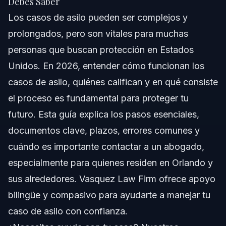
Debes Saber
Los casos de asilo pueden ser complejos y
¿Qué Son los Casos de Asilo?
prolongados, pero son vitales para muchas
Proceso Paso a Paso para Casos de Asilo
personas que buscan protección en Estados
Unidos. En 2026, entender cómo funcionan los
Cita Biométrica
casos de asilo, quiénes califican y en qué consiste
La Entrevista de Asilo
el proceso es fundamental para proteger tu
futuro. Esta guía explica los pasos esenciales,
Audiencia en Corte de Inmigración (Asilo Defensivo)
documentos clave, plazos, errores comunes y
Documentos Necesarios para Casos de Asilo
cuándo es importante contactar a un abogado,
especialmente para quienes residen en Orlando y
Consejos para Recopilar Evidencia
sus alrededores. Vasquez Law Firm ofrece apoyo
Cronograma y Actualizaciones sobre Casos de
bilingüe y compasivo para ayudarte a manejar tu
Asilo
caso de asilo con confianza.
Errores Comunes en Casos de Asilo