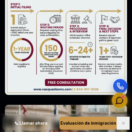
✕
📞
Llamar ahora
Evaluación de inmigración