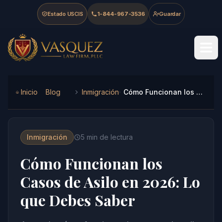
Skip to main content
Skip to navigation
Skip to footer
Estado USCIS
1-844-967-3536
Guardar
Vasquez Law Firm - Home
Inicio
Blog
Inmigración
Cómo Funcionan los Casos de Asilo en 2026: Lo que Debes Saber
Inmigración
5
min de lectura
Cómo Funcionan los
Casos de Asilo en 2026: Lo
que Debes Saber