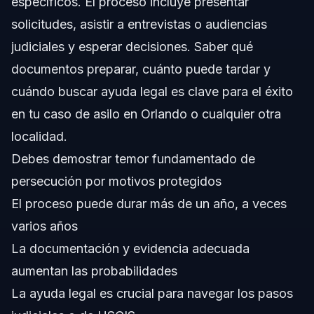
específicos. El proceso incluye presentar
solicitudes, asistir a entrevistas o audiencias
¿Cuánto tiempo tarda en aprobarse un caso de asilo?
judiciales y esperar decisiones. Saber qué
¿Es un delito solicitar asilo en Estados Unidos?
documentos preparar, cuánto puede tardar y
cuándo buscar ayuda legal es clave para el éxito
¿Qué sucede con los solicitantes de asilo después de
que se decide su caso?
en tu caso de asilo en Orlando o cualquier otra
¿Puedo solicitar asilo si entré a EE.UU. sin inspección?
localidad.
Debes demostrar temor fundamentado de
¿Qué documentos se requieren para la solicitud de
asilo?
persecución por motivos protegidos
¿Cómo puede ayudar un abogado con mi caso de
El proceso puede durar más de un año, a veces
asilo?
varios años
¿Qué es el asilo defensivo y en qué se diferencia del
asilo afirmativo?
La documentación y evidencia adecuada
Fuentes y Referencias
aumentan las probabilidades
La ayuda legal es crucial para navegar los pasos