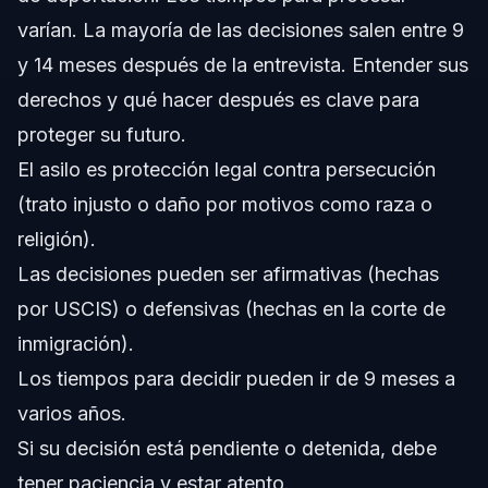
en EE. UU.?
varían. La mayoría de las decisiones salen entre 9
¿Qué es una pausa en la decisión de asilo de USCIS?
y 14 meses después de la entrevista. Entender sus
¿Qué es el asilo defensivo?
derechos y qué hacer después es clave para
proteger su futuro.
¿Qué países conceden asilo a estadounidenses?
El asilo es protección legal contra persecución
¿Qué derechos legales tengo después de una decisión
(trato injusto o daño por motivos como raza o
de asilo?
religión).
Fuentes y Referencias
Las decisiones pueden ser afirmativas (hechas
por USCIS) o defensivas (hechas en la corte de
inmigración).
Los tiempos para decidir pueden ir de 9 meses a
varios años.
Si su decisión está pendiente o detenida, debe
tener paciencia y estar atento.