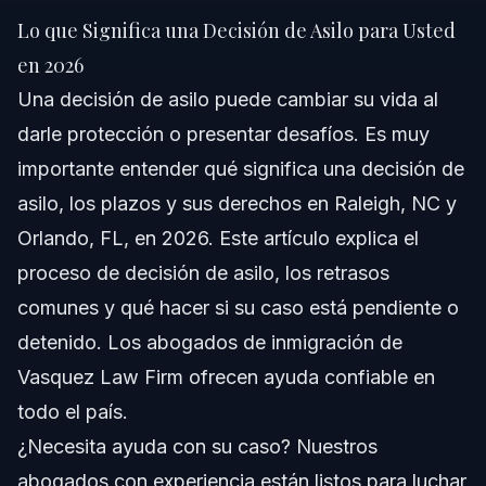
Usted en 2026
Lo que Significa una Decisión de Asilo para Usted
Respuesta Rápida
en 2026
Una decisión de asilo puede cambiar su vida al
Comprendiendo Qué Implica una Decisión de
Asilo
darle protección o presentar desafíos. Es muy
importante entender qué significa una decisión de
Pasos Clave Tras una Decisión de Asilo
asilo, los plazos y sus derechos en Raleigh, NC y
Errores Comunes que Debe Evitar Tras una
Orlando, FL, en 2026. Este artículo explica el
Decisión
proceso de decisión de asilo, los retrasos
Cronograma y Qué Esperar en Su Caso
comunes y qué hacer si su caso está pendiente o
Costos y Tarifas que Afectan su Caso de Asilo
detenido. Los abogados de inmigración de
Vasquez Law Firm ofrecen ayuda confiable en
Notas sobre NC, FL y a Nivel Nacional
todo el país.
Notas sobre Carolina del Norte
¿Necesita ayuda con su caso? Nuestros
abogados con experiencia están listos para luchar