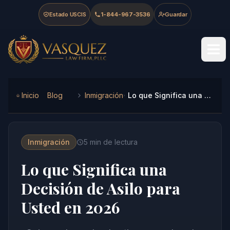
Skip to main content
Skip to navigation
Skip to footer
Estado USCIS
1-844-967-3536
Guardar
Vasquez Law Firm - Home
Inicio
Blog
Inmigración
Lo que Significa una Decisión de Asilo para Usted en 2026
Inmigración
5
min de lectura
Lo que Significa una
Decisión de Asilo para
Usted en 2026