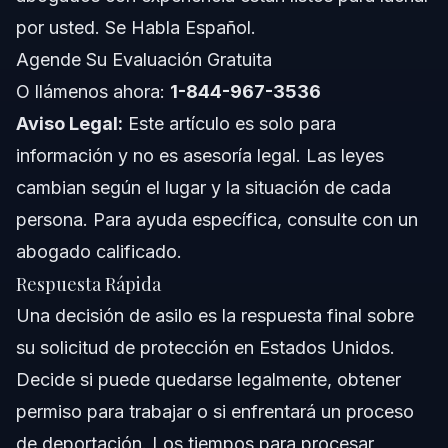
Notas sobre Florida
por usted. Se Habla Español.
Conceptos a Nivel Nacional
Agende Su Evaluación Gratuita
O llámenos ahora:
1-844-967-3536
Cuándo Llamar a un Abogado Ahora
Aviso Legal:
Este artículo es solo para
Sobre Vasquez Law Firm
información y no es asesoría legal. Las leyes
cambian según el lugar y la situación de cada
Confianza y Experiencia de Nuestros Abogados
persona. Para ayuda específica, consulte con un
Preguntas Frecuentes
abogado calificado.
Respuesta Rápida
¿Qué significa una decisión de asilo?
Una decisión de asilo es la respuesta final sobre
¿Cuánto tiempo tarda en obtener una decisión de asilo
su solicitud de protección en Estados Unidos.
después de la entrevista?
Decide si puede quedarse legalmente, obtener
¿Qué significa cuando mi decisión de asilo está
pendiente?
permiso para trabajar o si enfrentará un proceso
¿Se están aprobando decisiones de asilo actualmente
de deportación. Los tiempos para procesar