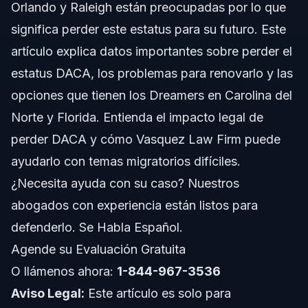
Orlando y Raleigh están preocupadas por lo que
Entendiendo el Estatus DACA y su Pérdida
significa perder este estatus para su futuro. Este
Pasos a seguir si pierdes tu estatus DACA
artículo explica datos importantes sobre perder el
estatus DACA, los problemas para renovarlo y las
Documentos Importantes para Renovar DACA
opciones que tienen los Dreamers en Carolina del
Plazos y qué esperar para la renovación
Norte y Florida. Entienda el impacto legal de
perder DACA y cómo Vasquez Law Firm puede
Errores frecuentes que ponen en riesgo el
estatus DACA
ayudarlo con temas migratorios difíciles.
¿Necesita ayuda con su caso? Nuestros
Notas Específicas para Beneficiarios de DACA en
Carolina del Norte y Florida
abogados con experiencia están listos para
Notas para Carolina del Norte
defenderlo. Se Habla Español.
Agende su Evaluación Gratuita
Notas para Florida
O llámenos ahora:
1-844-967-3536
Conceptos a Nivel Nacional
Aviso Legal:
Este artículo es solo para