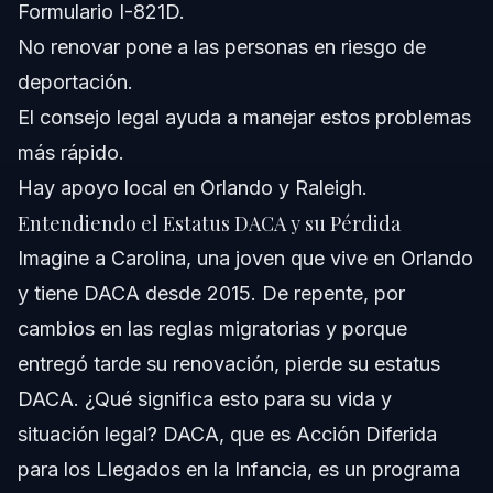
Formulario I-821D.
¿Cómo es el proceso de renovación de DACA?
No renovar pone a las personas en riesgo de
¿Quiénes son elegibles para DACA?
deportación.
El consejo legal ayuda a manejar estos problemas
¿Qué debo hacer si me niegan la solicitud de DACA?
más rápido.
Fuentes y Referencias
Hay apoyo local en Orlando y Raleigh.
Entendiendo el Estatus DACA y su Pérdida
Imagine a Carolina, una joven que vive en Orlando
y tiene DACA desde 2015. De repente, por
cambios en las reglas migratorias y porque
entregó tarde su renovación, pierde su estatus
DACA. ¿Qué significa esto para su vida y
situación legal? DACA, que es Acción Diferida
para los Llegados en la Infancia, es un programa