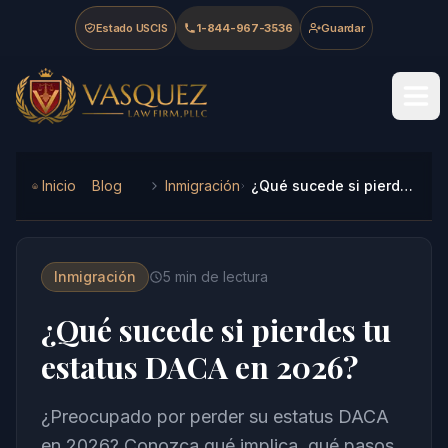
Skip to main content
Skip to navigation
Skip to footer
Estado USCIS
1-844-967-3536
Guardar
Vasquez Law Firm - Home
Inicio
Blog
Inmigración
¿Qué sucede si pierdes tu estatus DACA en 2026?
Inmigración
5
min de lectura
¿Qué sucede si pierdes tu
estatus DACA en 2026?
¿Preocupado por perder su estatus DACA
en 2026? Conozca qué implica, qué pasos