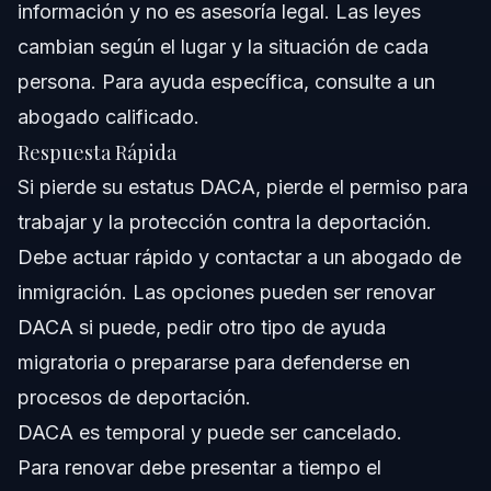
información y no es asesoría legal. Las leyes
Cuándo llamar a un abogado de inmigración
ahora
cambian según el lugar y la situación de cada
persona. Para ayuda específica, consulte a un
Sobre Vasquez Law Firm
abogado calificado.
Confianza y Experiencia de Nuestros Abogados
Respuesta Rápida
Si pierde su estatus DACA, pierde el permiso para
Preguntas Frecuentes
trabajar y la protección contra la deportación.
¿Qué significa DACA?
Debe actuar rápido y contactar a un abogado de
inmigración. Las opciones pueden ser renovar
¿Es ilegal DACA en 2026?
DACA si puede, pedir otro tipo de ayuda
¿Puede ser deportado alguien con DACA?
migratoria o prepararse para defenderse en
procesos de deportación.
¿Pueden los beneficiarios de DACA obtener la
ciudadanía estadounidense?
DACA es temporal y puede ser cancelado.
¿Cuáles son los beneficios de la Acción Diferida para
Para renovar debe presentar a tiempo el
los Llegados en la Infancia?