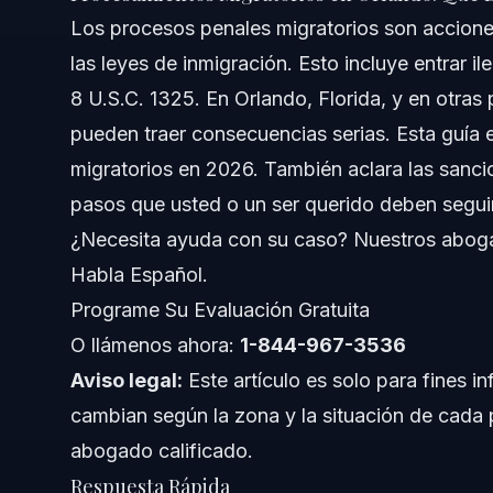
Respuesta Rápida
Los procesos penales migratorios son accione
las leyes de inmigración. Esto incluye entrar 
Comprendiendo los Procesamientos Migratorios
8 U.S.C. 1325. En Orlando, Florida, y en otras
Marco Legal y Leyes Relevantes
pueden traer consecuencias serias. Esta guía
migratorios en 2026. También aclara las sancio
Quiénes se Ven Afectados por Procesamientos Migrato
pasos que usted o un ser querido deben seguir
Cómo Funciona la Aplicación de la Ley por ICE
¿Necesita ayuda con su caso? Nuestros abogad
Habla Español.
Proceso Paso a Paso de los Procesamientos Migr
Programe Su Evaluación Gratuita
Pasos Legales Importantes a Recordar
O llámenos ahora:
1-844-967-3536
Aviso legal:
Este artículo es solo para fines in
Lista de Documentos y Evidencias
cambian según la zona y la situación de cada 
Cronología: Qué Esperar en Su Caso
abogado calificado.
Respuesta Rápida
Costos y Factores de Honorarios Legales