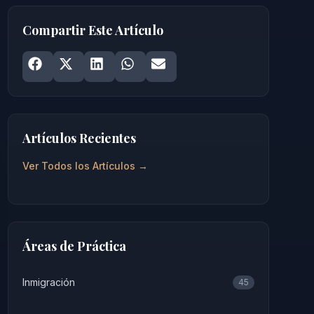
Compartir Este Artículo
Share on
Share on
Facebook
Share on
X
Share on
LinkedIn
Share on
WhatsApp
Email
Artículos Recientes
Ver Todos los Artículos →
Áreas de Práctica
Inmigración
45