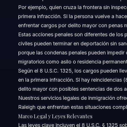
Por ejemplo, quien cruza la frontera sin inspe
¿Es la inmigración ilegal un delito en EE. UU.?
primera infracción. Si la persona vuelve a hac
¿Qué penas existen para la entrada ilegal bajo el 8 U.S.C
enfrentar cargos por delito mayor con penas m
Estas acciones penales son diferentes de los 
¿Puede ICE detener a cualquiera y pedir identificación 
civiles pueden terminar en deportación sin san
¿Cuántas personas ha capturado ICE en 2026?
porque las condenas penales pueden impedir q
migratorios como asilo o residencia permanent
¿Es la entrada ilegal a EE. UU. un delito grave o menor?
Según el 8 U.S.C. 1325, los cargos pueden llev
¿Qué es la regla de los 7 años en inmigración?
en la primera infracción. Si hay reincidencias
delito mayor con posibles sentencias de dos 
¿Pueden los procesamientos migratorios afectar benefic
Nuestros servicios legales de inmigración
ofre
¿Qué debo hacer si enfrento un procesamiento migrator
Raleigh que enfrentan estas situaciones compl
Marco Legal y Leyes Relevantes
Fuentes y Referencias
Las leyes clave incluyen el 8 U.S.C. § 1325 so