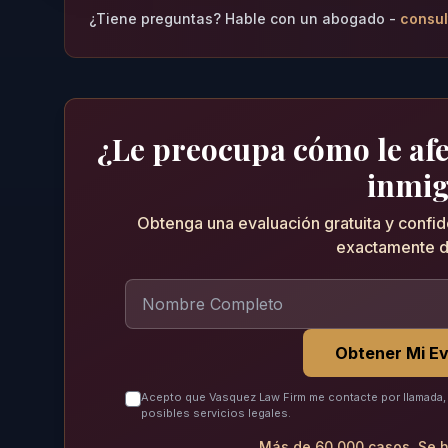
¿Tiene preguntas? Hable con un abogado -
consul
¿Le preocupa cómo le afec
inmig
Obtenga una evaluación gratuita y confi
exactamente d
Obtener Mi Ev
Acepto que Vasquez Law Firm me contacte por llamada, 
posibles servicios legales.
Más de 60,000 casos. Se h