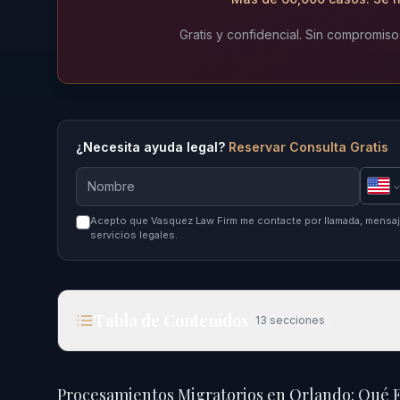
Gratis y confidencial. Sin compromiso
¿Necesita ayuda legal?
Reservar Consulta Gratis
Acepto que Vasquez Law Firm me contacte por llamada, mensaje
servicios legales.
Tabla de Contenidos
13
secciones
Procesamientos Migratorios en Orlando: Qué Esp
Procesamientos Migratorios en Orlando: Qué E