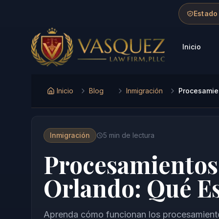
Skip to main content
Skip to navigation
Skip to footer
Estado
Inicio
Vasquez Law Firm - Home
Inicio
Blog
Inmigración
Procesamien
Inmigración
5
min de lectura
Procesamientos
Orlando: Qué E
Aprenda cómo funcionan los procesamient