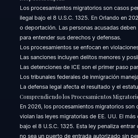
Los procesamientos migratorios son casos pe
Errores Comunes a Evitar
ilegal bajo el 8 U.S.C. 1325. En Orlando en 20
o deportación. Las personas acusadas deben 
Notas sobre Jurisdicción en Carolina del Norte y 
para entender sus derechos y defensas.
Notas sobre Carolina del Norte
Los procesamientos se enfocan en violaciones
Las sanciones incluyen delitos menores y posi
Notas sobre Florida
Las detenciones de ICE son el primer paso par
Conceptos a Nivel Nacional
Los tribunales federales de inmigración manej
La defensa legal afecta el resultado y el estat
Cuándo Llamar a un Abogado
Comprendiendo los Procesamientos Migratori
Sobre Vasquez Law Firm
En 2026, los procesamientos migratorios son 
violan las leyes migratorias de EE. UU. El má
Confianza y Experiencia del Abogado
bajo el 8 U.S.C. 1325. Esta ley penaliza entrar
Preguntas Frecuentes
no sea un puerto de entrada autorizado sin pe