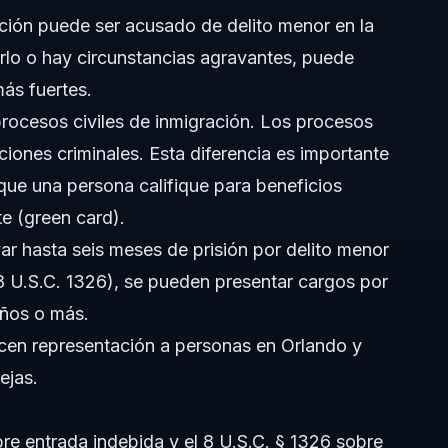
cción puede ser acusado de delito menor en la
erlo o hay circunstancias agravantes, puede
. 1325?
ás fuertes.
procesos civiles de inmigración. Los procesos
en Orlando?
ciones criminales. Esta diferencia es importante
ue una persona califique para beneficios
e (green card).
ar hasta seis meses de prisión por delito menor
 (8 U.S.C. 1326), se pueden presentar cargos por
años o más.
ios migratorios futuros?
cen representación a personas en Orlando y
io en Orlando?
ejas.
bre entrada indebida y el 8 U.S.C. § 1326 sobre