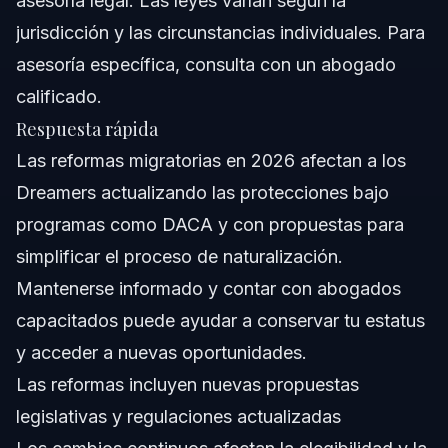
asesoría legal. Las leyes varían según la
jurisdicción y las circunstancias individuales. Para
Confianza y Experiencia del Abogado
asesoría específica, consulta con un abogado
calificado.
Preguntas Frecuentes
Respuesta rápida
¿Cuál es el significado de reforma migratoria?
Las reformas migratorias en 2026 afectan a los
Dreamers actualizando las protecciones bajo
¿Debo mostrar mi identificación a ICE si me detienen?
programas como DACA y con propuestas para
¿Cuáles son las nuevas reformas migratorias en 2026?
simplificar el proceso de naturalización.
Mantenerse informado y contar con abogados
¿Puede un ciudadano naturalizado ser deportado por un
delito grave?
capacitados puede ayudar a conservar tu estatus
¿Cómo pueden los Dreamers mantener su estatus bajo
y acceder a nuevas oportunidades.
las reformas actuales?
Las reformas incluyen nuevas propuestas
¿Qué documentos son necesarios para solicitar
beneficios migratorios?
legislativas y regulaciones actualizadas
¿Cuánto tiempo dura típicamente el proceso legal de
reforma migratoria?