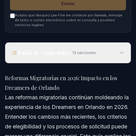
Enviar
Acepto que Vasquez Law Firm me contacte por llamada, mensaje
de texto o correo electrónico sobre mi consulta y posibles
servicios legales.
Tabla de Contenidos
13
secciones
Reformas Migratorias en 2026: Impacto en los
Dreamers de Orlando
Reformas Migratorias en 2026: Impacto en los
Respuesta rápida
Dreamers de Orlando
Las reformas migratorias continúan moldeando la
Entendiendo las Reformas Migratorias
Actualmente
experiencia de los Dreamers en Orlando en 2026.
Entender los cambios más recientes, los criterios
Paso a Paso: Protegiendo Tu Estatus como
Dreamer
de elegibilidad y los procesos de solicitud puede
Lista de Documentos y Evidencia Requeridos