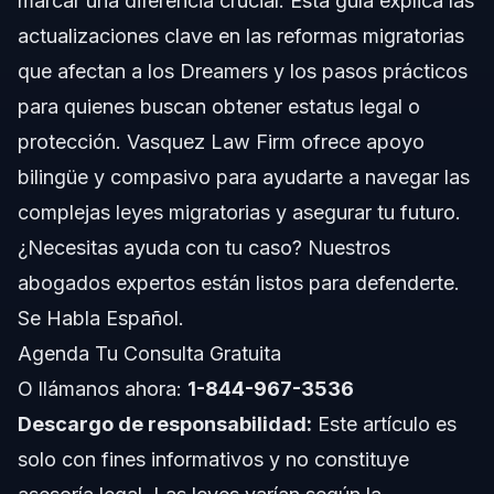
marcar una diferencia crucial. Esta guía explica las
actualizaciones clave en las reformas migratorias
Cronograma: Qué Esperar en tu Caso Migratorio
que afectan a los Dreamers y los pasos prácticos
Costos y Honorarios: Factores que Afectan el
para quienes buscan obtener estatus legal o
Precio
protección. Vasquez Law Firm ofrece apoyo
Errores Comunes que Deben Evitar los Dreamers
bilingüe y compasivo para ayudarte a navegar las
complejas leyes migratorias y asegurar tu futuro.
Notas Jurisdiccionales de Carolina del Norte y
Florida
¿Necesitas ayuda con tu caso? Nuestros
Notas sobre Carolina del Norte
abogados expertos están listos para defenderte.
Se Habla Español.
Notas sobre Florida
Agenda Tu Consulta Gratuita
Conceptos a Nivel Nacional
O llámanos ahora:
1-844-967-3536
Descargo de responsabilidad:
Este artículo es
Cuándo Llamar a un Abogado de Inmigración
Inmediatamente
solo con fines informativos y no constituye
Acerca de Vasquez Law Firm