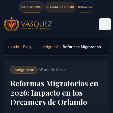
Skip to main content
Skip to navigation
Skip to footer
Estado USCIS
1-844-967-3536
Guardar
Vasquez Law Firm - Home
Inicio
Blog
Inmigración
Reformas Migratorias en 2026: Impacto en los Dreamers de Orlando
Inmigración
5
min de lectura
Reformas Migratorias en
2026: Impacto en los
Dreamers de Orlando