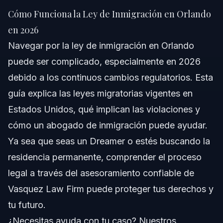
en 2026
Cómo Funciona la Ley de Inmigración en Orlando
Respuesta Rápida
en 2026
Navegar por la ley de inmigración en Orlando
Entendiendo la Ley de Inmigración en Orlando
puede ser complicado, especialmente en 2026
Agencias Federales Clave
debido a los continuos cambios regulatorios. Esta
guía explica las leyes migratorias vigentes en
Leyes y Políticas Importantes
Estados Unidos, qué implican las violaciones y
Oficinas Locales de USCIS en Orlando
cómo un abogado de inmigración puede ayudar.
Ya sea que seas un Dreamer o estés buscando la
Proceso Paso a Paso para Casos de Inmigración
residencia permanente, comprender el proceso
Consultas Virtuales para Visas de Negocios
legal a través del asesoramiento confiable de
Vasquez Law Firm puede proteger tus derechos y
Importancia de Presentar Documentos a Tiempo
tu futuro.
Pasos Después de la Entrevista
¿Necesitas ayuda con tu caso? Nuestros