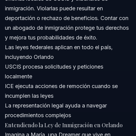
inmigración. Violarlas puede resultar en
¿Qué es el Acta de Inmigración y Nacionalidad (INA)?
deportación o rechazo de beneficios. Contar con
¿Puede ICE deportar residentes permanentes?
un abogado de inmigración protege tus derechos
y mejora tus probabilidades de éxito.
¿Cuáles son los errores comunes en leyes de
inmigración que deben evitarse?
Las leyes federales aplican en todo el país,
¿Qué documentos se necesitan para casos de
incluyendo Orlando
inmigración?
USCIS procesa solicitudes y peticiones
¿Cuánto tiempo tarda el proceso de inmigración en
Orlando?
localmente
¿Por qué debo contratar a un abogado de inmigración
ICE ejecuta acciones de remoción cuando se
en Orlando?
incumplen las leyes
Acerca de Vasquez Law Firm
La representación legal ayuda a navegar
Confianza y Experiencia del Abogado
procedimientos complejos
Entendiendo la Ley de Inmigración en Orlando
Fuentes y Referencias
Imagina a María, una Dreamer que vive en