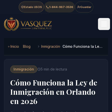
Skip to main content
Skip to navigation
Skip to footer
Estado USCIS
1-844-967-3536
Guardar
Vasquez Law Firm - Home
Inicio
Blog
Inmigración
Cómo Funciona la Ley de Inmigración en Orlando en 2026
Inmigración
5
min de lectura
Cómo Funciona la Ley de
Inmigración en Orlando
en 2026