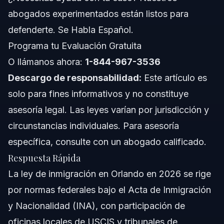
abogados experimentados están listos para
Errores Comunes que Debes Evitar en Casos
Migratorios
defenderte. Se Habla Español.
Programa tu Evaluación Gratuita
Lista para Evitar Errores
O llámanos ahora:
1-844-967-3536
Consecuencias Legales de los Errores
Descargo de responsabilidad:
Este artículo es
solo para fines informativos y no constituye
Tiempos y Qué Esperar en Tu Caso
asesoría legal. Las leyes varían por jurisdicción y
Consejos para Manejar el Cronograma
circunstancias individuales. Para asesoría
específica, consulte con un abogado calificado.
Tiempo para Apelaciones y Mociones
Respuesta Rápida
Preguntas Frecuentes Sobre Ley de Inmigración
La ley de inmigración en Orlando en 2026 se rige
por normas federales bajo el Acta de Inmigración
¿Cuáles son las leyes de inmigración actuales en los
Estados Unidos?
y Nacionalidad (INA), con participación de
¿Qué pasa si violas las leyes de inmigración de Estados
oficinas locales de USCIS y tribunales de
Unidos?