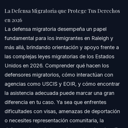
La Defensa Migratoria que Protege Tus Derechos
en 2026
La Defensa Migratoria que Protege Tus Derechos
Respuesta Rápida
en 2026
La defensa migratoria desempeña un papel
Comprendiendo la Defensa Migratoria
fundamental para los inmigrantes en Raleigh y
Funciones de los Defensores Migratorios
más allá, brindando orientación y apoyo frente a
las complejas leyes migratorias de los Estados
Su Papel en la Protección de Derechos de Inmigrantes
Unidos en 2026. Comprender qué hacen los
Organizaciones de Defensa Migratoria
defensores migratorios, cómo interactúan con
agencias como USCIS y EOIR, y cómo encontrar
Paso a Paso: Cómo Obtener Ayuda de
Defensores Migratorios
la asistencia adecuada puede marcar una gran
diferencia en tu caso. Ya sea que enfrentes
Ejemplos de Situaciones Comunes
dificultades con visas, amenazas de deportación
Errores Comunes a Evitar
o necesites representación comunitaria, la