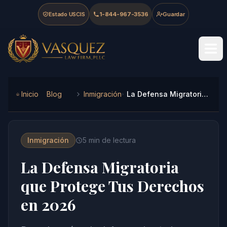
Skip to main content
Skip to navigation
Skip to footer
Estado USCIS
1-844-967-3536
Guardar
Vasquez Law Firm - Home
Inicio
Blog
Inmigración
La Defensa Migratoria que Protege Tus Derechos en 2026
Inmigración
5
min de lectura
La Defensa Migratoria
que Protege Tus Derechos
en 2026