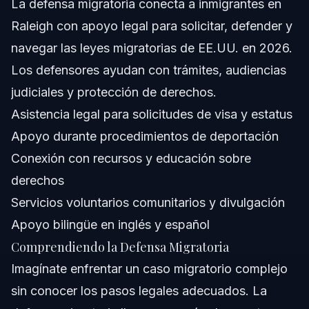
La defensa migratoria conecta a inmigrantes en
Preguntas Frecuentes
Raleigh con apoyo legal para solicitar, defender y
¿Qué hace un defensor de inmigración?
navegar las leyes migratorias de EE.UU. en 2026.
Los defensores ayudan con trámites, audiencias
¿Puedo simplemente llamar a ICE para denunciar a
alguien?
judiciales y protección de derechos.
¿Cuál es la tarifa de 5000 dólares para inmigración?
Asistencia legal para solicitudes de visa y estatus
Apoyo durante procedimientos de deportación
¿Cuáles son algunos grupos de defensa de inmigrantes
en Raleigh?
Conexión con recursos y educación sobre
¿Cómo encuentro defensores de inmigración cerca de
derechos
mí?
Servicios voluntarios comunitarios y divulgación
¿Qué derechos tienen los inmigrantes durante los
procesos migratorios?
Apoyo bilingüe en inglés y español
¿Pueden los defensores de inmigración ayudar con la
Comprendiendo la Defensa Migratoria
defensa contra la deportación?
Imagínate enfrentar un caso migratorio complejo
¿Qué debo preparar antes de reunirme con un defensor
de inmigración?
sin conocer los pasos legales adecuados. La
Fuentes y Referencias