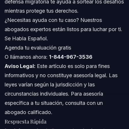
defensa migratoria te ayuda a sortear los desafíos
Cronología: Qué Esperar en Casos de Defensa
Migratoria
mientras protege tus derechos.
Costos y Tarifas: Qué Influye en el Precio de tu
¿Necesitas ayuda con tu caso? Nuestros
Defensa Migratoria
abogados expertos están listos para luchar por ti.
Notas para Carolina del Norte, Florida y Todo el
Se Habla Español.
País
Agenda tu evaluación gratis
Notas sobre Carolina del Norte
O llámanos ahora:
1-844-967-3536
Notas sobre Florida
Aviso Legal:
Este artículo es solo para fines
informativos y no constituye asesoría legal. Las
Conceptos Nacionales (Solo General)
leyes varían según la jurisdicción y las
Cuándo Llamar a un Abogado Ya
circunstancias individuales. Para asesoría
específica a tu situación, consulta con un
Sobre Vasquez Law Firm
abogado calificado.
Confianza y Experiencia del Abogado
Respuesta Rápida