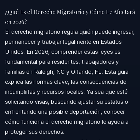
¿Qué Es el Derecho Migratorio y Cómo Le
Afectará en 2026?
¿Qué Es el Derecho Migratorio y Cómo Le Afectará
Respuesta Rápida
en 2026?
El derecho migratorio regula quién puede ingresar,
Comprendiendo el Derecho Migratorio en Estados
Unidos
permanecer y trabajar legalmente en Estados
Unidos. En 2026, comprender estas leyes es
Pasos Clave a Seguir en Casos Migratorios
fundamental para residentes, trabajadores y
Errores Comunes que Debe Evitar en Casos
familias en Raleigh, NC y Orlando, FL. Esta guía
Migratorios
explica las normas clave, las consecuencias de
Cronograma y Qué Esperar en Procesos
Migratorios
incumplirlas y recursos locales. Ya sea que esté
solicitando visas, buscando ajustar su estatus o
Costos y Tarifas: Factores que Influyen en el
Precio de Casos Migratorios
enfrentando una posible deportación, conocer
Notas sobre Jurisdicción para Carolina del Norte
cómo funciona el derecho migratorio le ayuda a
y Orlando, FL
proteger sus derechos.
Carolina del Norte