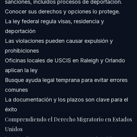
sanciones, incluidos procesos de deportación.
¿Puede ICE deportar a residentes permanentes?
Conocer sus derechos y opciones lo protege.
La ley federal regula visas, residencia y
¿Cuánto tiempo tarda el procesamiento de solicitudes
de inmigración?
deportación
¿Qué documentos se necesitan para las solicitudes de
Las violaciones pueden causar expulsión y
inmigración?
prohibiciones
¿Cuáles son errores comunes en solicitudes de
inmigración?
Oficinas locales de USCIS en Raleigh y Orlando
¿Cómo puedo mantenerme informado sobre cambios
aplican la ley
en las leyes de inmigración?
Busque ayuda legal temprana para evitar errores
Fuentes y Referencias
comunes
La documentación y los plazos son clave para el
éxito
Comprendiendo el Derecho Migratorio en Estados
Unidos