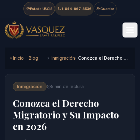
Skip to main content
Skip to navigation
Skip to footer
Estado USCIS
1-844-967-3536
Guardar
Vasquez Law Firm - Home
Inicio
Blog
Inmigración
Conozca el Derecho Migratorio y Su Impacto en 2026
Inmigración
5
min de lectura
Conozca el Derecho
Migratorio y Su Impacto
en 2026