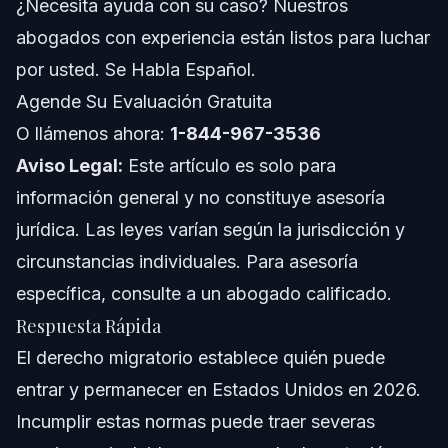
¿Necesita ayuda con su caso? Nuestros
abogados con experiencia están listos para luchar
Orlando, Florida
por usted. Se Habla Español.
Conceptos Generales a Nivel Nacional
Agende Su Evaluación Gratuita
O llámenos ahora:
1-844-967-3536
Cuándo Consultar a un Abogado de Inmigración
Inmediatamente
Aviso Legal:
Este artículo es solo para
Sobre Vasquez Law Firm
información general y no constituye asesoría
jurídica. Las leyes varían según la jurisdicción y
Confianza y Experiencia de Nuestros Abogados
circunstancias individuales. Para asesoría
Preguntas Frecuentes
específica, consulte a un abogado calificado.
Respuesta Rápida
¿Cuáles son las leyes de inmigración vigentes en
Estados Unidos?
El derecho migratorio establece quién puede
¿Qué es la Ley de Inmigración y Nacionalidad (INA)?
entrar y permanecer en Estados Unidos en 2026.
Incumplir estas normas puede traer severas
¿Cuáles son las consecuencias de violar las leyes de
inmigración?