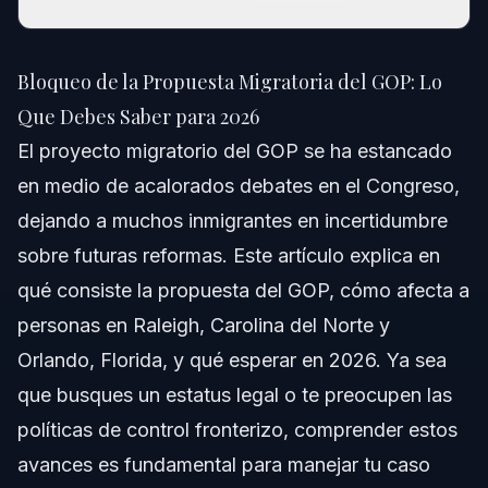
Bloqueo de la Propuesta Migratoria del GOP: Lo
Que Debes Saber para 2026
Bloqueo de la Propuesta Migratoria del GOP: Lo
Respuesta Rápida
Que Debes Saber para 2026
El proyecto migratorio del GOP se ha estancado
¿Qué es el proyecto de ley migratorio del GOP?
en medio de acalorados debates en el Congreso,
¿Por qué fue rechazado el proyecto?
dejando a muchos inmigrantes en incertidumbre
sobre futuras reformas. Este artículo explica en
Paso a paso: cómo afecta esto tu caso migratorio
qué consiste la propuesta del GOP, cómo afecta a
Errores comunes que cometen los inmigrantes
personas en Raleigh, Carolina del Norte y
con proyectos migratorios
Orlando, Florida, y qué esperar en 2026. Ya sea
Cronología: Qué esperar en 2026 y adelante
que busques un estatus legal o te preocupen las
políticas de control fronterizo, comprender estos
Notas de jurisdicción: Raleigh, NC y Orlando, FL
avances es fundamental para manejar tu caso
Notas de Carolina del Norte