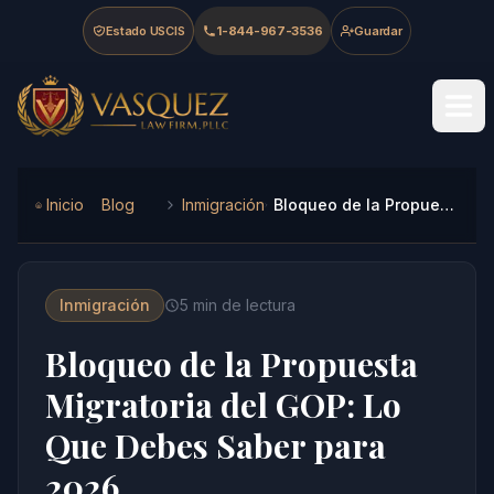
Skip to main content
Skip to navigation
Skip to footer
Estado USCIS
1-844-967-3536
Guardar
Vasquez Law Firm - Home
Inicio
Blog
Inmigración
Bloqueo de la Propuesta Migratoria del GOP: Lo Que Debes Saber para 2026
Inmigración
5
min de lectura
Bloqueo de la Propuesta
Migratoria del GOP: Lo
Que Debes Saber para
2026