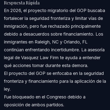
Respuesta Rápida
¿Cuál es el estado del proyecto de ley migratorio de
En 2026, el proyecto migratorio del GOP buscaba
Biden en 2026?
fortalecer la seguridad fronteriza y limitar vías de
¿Qué pueden hacer los inmigrantes mientras los
proyectos de reforma migratoria están estancados?
inmigración, pero fue rechazado principalmente
¿Cómo se relaciona el proyecto de ley del GOP con la
debido a desacuerdos sobre financiamiento. Los
seguridad fronteriza?
inmigrantes en Raleigh, NC y Orlando, FL
¿Qué nuevas reglas para titulares de residencia
permanente podrían surgir de proyectos de ley
continúan enfrentando incertidumbre. La asesoría
migratorios?
legal de Vasquez Law Firm te ayuda a entender
¿Dónde puedo encontrar información oficial sobre
tiempos de procesamiento de solicitudes migratorias?
qué acciones tomar durante esta demora.
Fuentes y Referencias
El proyecto del GOP se enfocaba en la seguridad
fronteriza y financiamiento para la aplicación de la
ley.
Fue bloqueado en el Congreso debido a
oposición de ambos partidos.