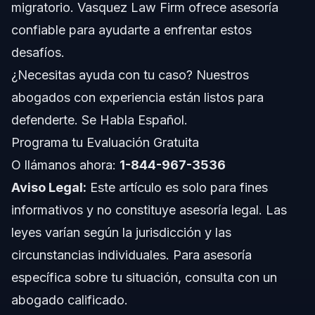
migratorio. Vasquez Law Firm ofrece asesoría
confiable para ayudarte a enfrentar estos
Notas de Florida
desafíos.
Conceptos a nivel nacional
¿Necesitas ayuda con tu caso? Nuestros
abogados con experiencia están listos para
Cuándo llamar a un abogado sobre legislación
migratoria
defenderte. Se Habla Español.
Acerca de Vasquez Law Firm
Programa tu Evaluación Gratuita
O llámanos ahora:
1-844-967-3536
Confianza y experiencia del abogado
Aviso Legal:
Este artículo es solo para fines
Preguntas Frecuentes
informativos y no constituye asesoría legal. Las
leyes varían según la jurisdicción y las
¿Qué es el proyecto de ley migratorio del GOP?
circunstancias individuales. Para asesoría
¿Por qué fue rechazado el proyecto de ley migratorio
específica sobre tu situación, consulta con un
del GOP en el Congreso?
abogado calificado.
¿Cómo afecta a los inmigrantes en Raleigh, NC el
estancamiento del proyecto del GOP?