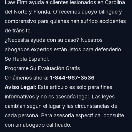
Law Firm ayuda a clientes lesionados en Carolina
Rápidamente
del Norte y Florida. Ofrecemos apoyo bilingüe y
Paso 5: Consulte con un Abogado de Lesiones
Personales
comprensivo para quienes han sufrido accidentes
Errores Comunes que Debe Evitar
de tránsito.
¿Necesita ayuda con su caso? Nuestros
Cronología y Qué Esperar en Su Caso
abogados expertos están listos para defenderlo.
Costos y Honorarios: Factores que Influyen en el
Se Habla Español.
Precio
Programe Su Evaluación Gratis
Notas para Carolina del Norte, Florida y a Nivel
Nacional
O llámenos ahora:
1-844-967-3536
Aviso Legal:
Notas para Carolina del Norte
Este artículo es solo para fines
informativos y no es asesoría legal. Las leyes
Notas para Florida
cambian según el lugar y las circunstancias de
cada persona. Para asesoría específica, consulte
Conceptos Generales a Nivel Nacional
con un abogado calificado.
Cuándo Contactar a un Abogado