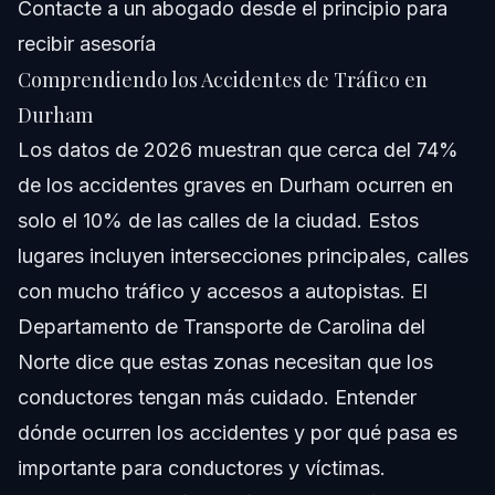
Contacte a un abogado desde el principio para
¿Cómo afectan los accidentes en autopistas de Durham
recibir asesoría
los reclamos por lesiones personales?
Comprendiendo los Accidentes de Tráfico en
¿Cuándo debo contactar a un abogado de lesiones
personales tras un accidente en Durham?
Durham
Fuentes y Referencias
Los datos de 2026 muestran que cerca del 74%
de los accidentes graves en Durham ocurren en
solo el 10% de las calles de la ciudad. Estos
lugares incluyen intersecciones principales, calles
con mucho tráfico y accesos a autopistas. El
Departamento de Transporte de Carolina del
Norte dice que estas zonas necesitan que los
conductores tengan más cuidado. Entender
dónde ocurren los accidentes y por qué pasa es
importante para conductores y víctimas.