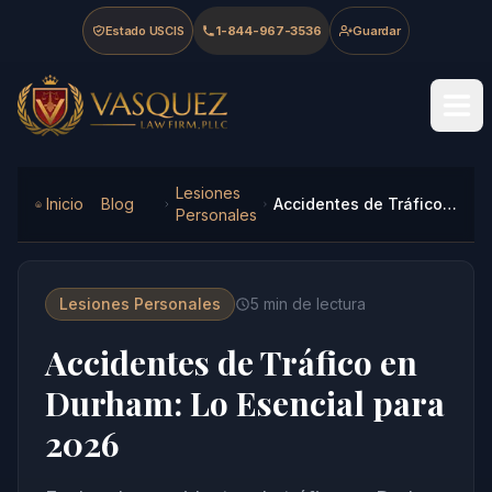
Skip to main content
Skip to navigation
Skip to footer
Estado USCIS
1-844-967-3536
Guardar
Vasquez Law Firm - Home
Lesiones
Inicio
Blog
Accidentes de Tráfico en Durham: Lo Esencial para 2026
Personales
Lesiones Personales
5
min de lectura
Accidentes de Tráfico en
Durham: Lo Esencial para
2026