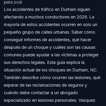
para 2026
Los accidentes de tráfico en Durham siguen
Comprendiendo los Accidentes de Tráfico en
Durham
afectando a muchos conductores en 2026. La
mayoría de estos accidentes ocurren en solo un
Causas Comunes de Accidentes en Durham
pequeño grupo de calles urbanas. Saber cómo
Impacto de Accidentes en Autopistas
conseguir informes de accidentes, qué hacer
después de un choque y cuáles son las causas
Lugares y Horarios de Mayor Incidencia
comunes puede ayudar a las víctimas a proteger
Pasos Clave a Seguir Después de un Accidente
sus derechos legales. Esta guía explica la
situación actual de los choques en Durham, NC.
Paso 1: Asegure la Seguridad y Llame a los Servicios de
Emergencia
También describe cómo ocurren las lesiones, qué
Paso 2: Recoja Información y Documente Evidencias
esperar de las reclamaciones de seguros y
cuándo debe contactar a un abogado
Paso 3: Obtenga el Informe Oficial de Accidente
especializado en lesiones personales. Vasquez
Paso 4: Notifique a Su Compañía de Seguros