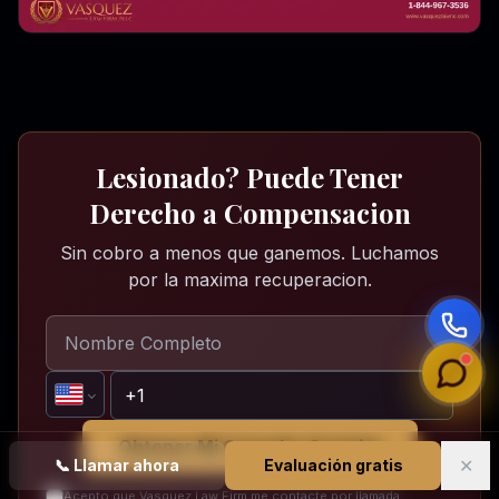
Lesionado? Puede Tener
Derecho a Compensacion
Sin cobro a menos que ganemos. Luchamos
por la maxima recuperacion.
Obtener Mi Consulta Gratuita
✕
📞
Llamar ahora
Evaluación gratis
Acepto que Vasquez Law Firm me contacte por llamada,