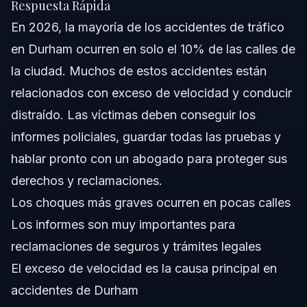
Respuesta Rápida
En 2026, la mayoría de los accidentes de tráfico
Sobre Vasquez Law Firm
en Durham ocurren en solo el 10% de las calles de
Confianza y Experiencia del Abogado
la ciudad. Muchos de estos accidentes están
relacionados con exceso de velocidad y conducir
Preguntas Frecuentes
distraído. Las víctimas deben conseguir los
¿Cómo puedo consultar un informe de accidente en
informes policiales, guardar todas las pruebas y
Carolina del Norte?
hablar pronto con un abogado para proteger sus
¿Qué debo hacer inmediatamente después de un
accidente en Durham?
derechos y reclamaciones.
¿Existen lugares comunes en Durham donde ocurren
Los choques más graves ocurren en pocas calles
accidentes graves?
Los informes son muy importantes para
¿Cuánto tiempo tarda en obtenerse un informe de
accidente en Carolina del Norte?
reclamaciones de seguros y trámites legales
¿Qué grupo de edad suele exceder los límites de
El exceso de velocidad es la causa principal en
velocidad en Durham?
accidentes de Durham
¿Puedo verificar si alguien estuvo involucrado en un
accidente en Durham?