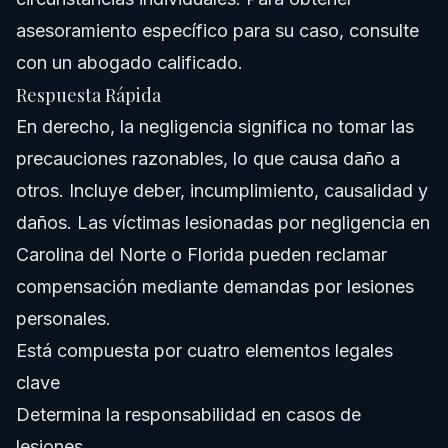
Negligencia
asesoramiento específico para su caso, consulte
Acerca de Vasquez Law Firm
con un abogado calificado.
Respuesta Rápida
Confianza y Experiencia del Abogado
En derecho, la negligencia significa no tomar las
Preguntas Frecuentes
precauciones razonables, lo que causa daño a
otros. Incluye deber, incumplimiento, causalidad y
¿Cuáles son los elementos de la negligencia?
daños. Las víctimas lesionadas por negligencia en
¿Cuáles son las consecuencias de la negligencia?
Carolina del Norte o Florida pueden reclamar
compensación mediante demandas por lesiones
¿Cuáles son los diferentes tipos de negligencia?
personales.
¿Cuál es el papel de los daños en las reclamaciones
Está compuesta por cuatro elementos legales
por negligencia?
clave
¿Cuál es el estándar de cuidado para la negligencia?
Determina la responsabilidad en casos de
¿Cómo afecta la negligencia comparativa a una
lesiones