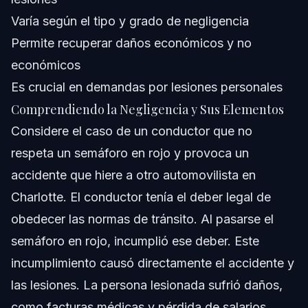
reclamación?
Varía según el tipo y grado de negligencia
¿Pueden las reclamaciones por negligencia incluir
daños punitivos?
Permite recuperar daños económicos y no
¿Cuánto tarda un caso de negligencia en Carolina del
económicos
Norte?
Es crucial en demandas por lesiones personales
Fuentes y Referencias
Comprendiendo la Negligencia y Sus Elementos
Considere el caso de un conductor que no
respeta un semáforo en rojo y provoca un
accidente que hiere a otro automovilista en
Charlotte. El conductor tenía el deber legal de
obedecer las normas de tránsito. Al pasarse el
semáforo en rojo, incumplió ese deber. Este
incumplimiento causó directamente el accidente y
las lesiones. La persona lesionada sufrió daños,
como facturas médicas y pérdida de salarios.