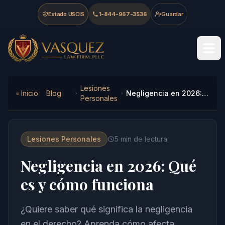
Skip to main content
Skip to navigation
Skip to footer
Estado USCIS
1-844-967-3536
Guardar
Vasquez Law Firm - Home
Lesiones
Inicio
Blog
Negligencia en 2026: Qué es y cómo funciona
Personales
Lesiones Personales
5
min de lectura
Negligencia en 2026: Qué
es y cómo funciona
¿Quiere saber qué significa la negligencia
en el derecho? Aprenda cómo afecta