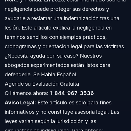
negligencia puede proteger sus derechos y
Acciones Paso a Paso Tras una Lesión por
Negligencia
ayudarle a reclamar una indemnización tras una
Errores Comunes en Reclamaciones por
lesión. Este artículo explica la negligencia en
Negligencia
términos sencillos con ejemplos prácticos,
Cronograma: Qué Esperar en un Caso de
cronogramas y orientación legal para las víctimas.
Negligencia
¿Necesita ayuda con su caso? Nuestros
Costos y Factores que Afectan su Caso
abogados experimentados están listos para
Consideraciones Jurisdiccionales para Casos de
defenderle. Se Habla Español.
Negligencia en NC y FL
Agende su Evaluación Gratuita
Notas sobre Carolina del Norte
O llámenos ahora:
1-844-967-3536
Aviso Legal:
Notas sobre Florida
Este artículo es solo para fines
informativos y no constituye asesoría legal. Las
Conceptos a Nivel Nacional (Solo General, Las Reglas
leyes varían según la jurisdicción y las
Varían)
circunstancias individuales. Para obtener
Cuándo Llamar a un Abogado por Casos de