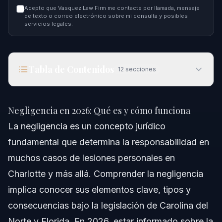
Acepto que Vasquez Law Firm me contacte por llamada, mensaje
de texto o correo electrónico sobre mi consulta y posibles
servicios legales.
Tabla de Contenidos
12
secciones
Negligencia en 2026: Qué es y cómo funciona
Negligencia en 2026: Qué es y cómo funciona
Respuesta Rápida
La negligencia es un concepto jurídico
fundamental que determina la responsabilidad en
Comprendiendo la Negligencia y Sus Elementos
muchos casos de lesiones personales en
Sinónimos y Términos Relacionados con la Negligencia
Charlotte y más allá. Comprender la negligencia
implica conocer sus elementos clave, tipos y
Consejos para Pronunciar “Negligence”
consecuencias bajo la legislación de Carolina del
Tipos de Negligencia
Norte y Florida. En 2026, estar informado sobre la