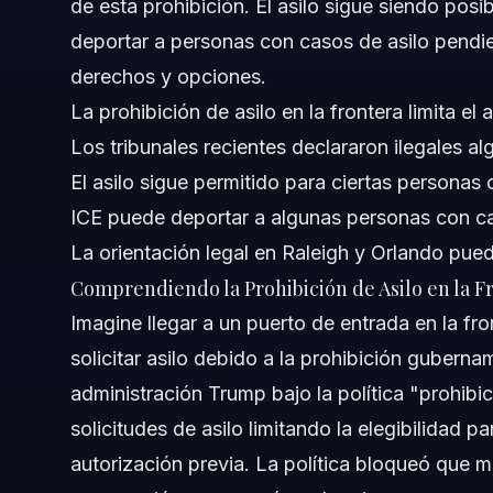
de esta prohibición. El asilo sigue siendo pos
Paso 5: Apelé si es Denegado
deportar a personas con casos de asilo pendi
derechos y opciones.
Errores Comunes al Solicitar Asilo que Debe Evitar
La prohibición de asilo en la frontera limita e
Cronología de Casos de Asilo en 2026
Los tribunales recientes declararon ilegales al
El asilo sigue permitido para ciertas personas c
Preguntas Frecuentes sobre la Prohibición de Asi
ICE puede deportar a algunas personas con ca
¿Cuál es la nueva regla para el asilo en 2026?
La orientación legal en Raleigh y Orlando pued
Comprendiendo la Prohibición de Asilo en la F
¿El asilo todavía se permite en EE. UU. con la prohibición
Imagine llegar a un puerto de entrada en la fr
¿ICE deporta personas con casos de asilo pendientes?
solicitar asilo debido a la prohibición guberna
administración Trump bajo la política "prohibi
¿Qué significa el asilo legalmente?
solicitudes de asilo limitando la elegibilidad p
¿Cómo se relacionan la prohibición de asilo y las entrev
autorización previa. La política bloqueó que mu