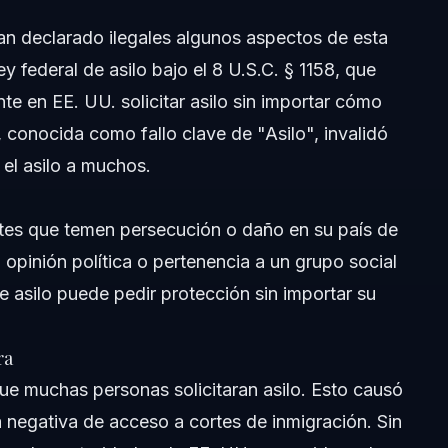
n Raleigh o Orlando?
han declarado ilegales algunos aspectos de esta
y federal de asilo bajo el 8 U.S.C. § 1158, que
te en EE. UU. solicitar asilo sin importar cómo
ilo?
, conocida como fallo clave de "Asilo", invalidó
 el asilo a muchos.
ntes que temen persecución o daño en su país de
, opinión política o pertenencia a un grupo social
 de asilo puede pedir protección sin importar su
ra
 que muchas personas solicitaran asilo. Esto causó
 negativa de acceso a cortes de inmigración. Sin