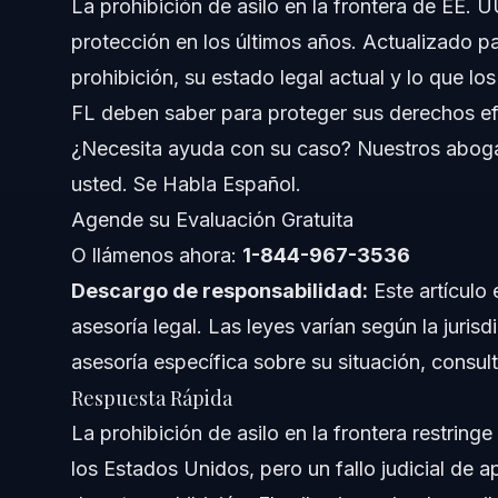
La prohibición de asilo en la frontera de EE.
protección en los últimos años. Actualizado par
Comprendiendo la Prohibición de Asilo en la Fron
prohibición, su estado legal actual y lo que los
¿Qué Significa el Asilo?
FL deben saber para proteger sus derechos e
¿Necesita ayuda con su caso? Nuestros aboga
Impacto de la Prohibición de Asilo en la Frontera
usted. Se Habla Español.
Estado Legal a 2026
Agende su Evaluación Gratuita
O llámenos ahora:
1-844-967-3536
Pasos Clave para Proteger sus Derechos de Asilo
Descargo de responsabilidad:
Este artículo 
Paso 1: Comprenda su Elegibilidad para el Asilo
asesoría legal. Las leyes varían según la jurisd
asesoría específica sobre su situación, consul
Paso 2: Presente su Solicitud Puntualmente
Respuesta Rápida
Paso 3: Reúna Evidencia de Apoyo
La prohibición de asilo en la frontera restrin
los Estados Unidos, pero un fallo judicial de 
Paso 4: Asista a Entrevistas y Audiencias