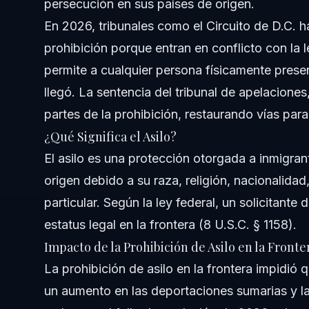
persecución en sus países de origen.
¿La prohibición de asilo puede afectar mi elegibilidad e
En 2026, tribunales como el Circuito de D.C. 
¿Qué formularios necesito para solicitar asilo?
prohibición porque entran en conflicto con la le
permite a cualquier persona físicamente presen
¿Cómo puede ayudar Vasquez Law Firm con casos de as
llegó. La sentencia del tribunal de apelaciones
Sobre Vasquez Law Firm
partes de la prohibición, restaurando vías para
¿Qué Significa el Asilo?
Confianza y Experiencia del Abogado
El asilo es una protección otorgada a inmigra
Fuentes y Referencias
origen debido a su raza, religión, nacionalidad
particular. Según la ley federal, un solicitante
estatus legal en la frontera (8 U.S.C. § 1158).
Impacto de la Prohibición de Asilo en la Fronte
La prohibición de asilo en la frontera impidió
un aumento en las deportaciones sumarias y la