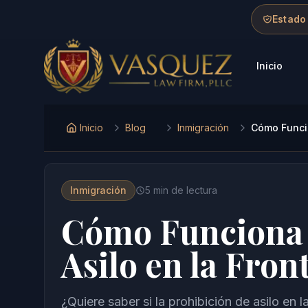
Skip to main content
Skip to navigation
Skip to footer
Estado
Inicio
Vasquez Law Firm - Home
Inicio
Blog
Inmigración
Cómo Funcio
Inmigración
5
min de lectura
Cómo Funciona 
Asilo en la Fron
¿Quiere saber si la prohibición de asilo en 