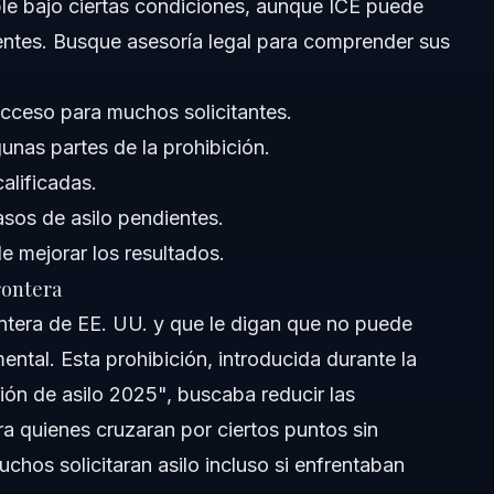
ible bajo ciertas condiciones, aunque ICE puede
entes. Busque asesoría legal para comprender sus
l acceso para muchos solicitantes.
gunas partes de la prohibición.
alificadas.
lo
sos de asilo pendientes.
e mejorar los resultados.
rontera
?
ontera de EE. UU. y que le digan que no puede
mental. Esta prohibición, introducida durante la
ción de asilo 2025", buscaba reducir las
ara quienes cruzaran por ciertos puntos sin
istas de temor creíble?
chos solicitaran asilo incluso si enfrentaban