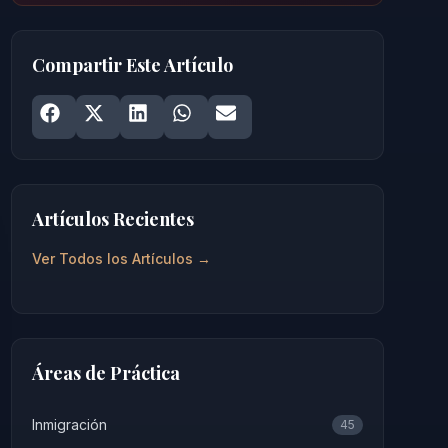
Compartir Este Artículo
Share on
Share on
Facebook
Share on
X
Share on
LinkedIn
Share on
WhatsApp
Email
Artículos Recientes
Ver Todos los Artículos →
Áreas de Práctica
Inmigración
45