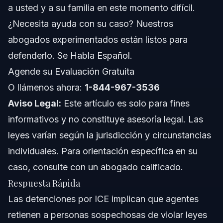
a usted y a su familia en este momento difícil.
Costos y Tarifas Asociados con Casos de Arresto
por ICE
¿Necesita ayuda con su caso? Nuestros
Errores Comunes que Debe Evitar Después de un
abogados experimentados están listos para
Arresto por ICE
defenderlo. Se Habla Español.
Notas de Jurisdicción: Carolina del Norte, Florida
Agende su Evaluación Gratuita
y a Nivel Nacional
O llámenos ahora:
1-844-967-3536
Notas sobre Carolina del Norte
Aviso Legal:
Este artículo es solo para fines
Notas sobre Florida
informativos y no constituye asesoría legal. Las
leyes varían según la jurisdicción y circunstancias
Aspectos a Nivel Nacional
individuales. Para orientación específica en su
Cuándo Llamar a un Abogado de Inmediato
caso, consulte con un abogado calificado.
Respuesta Rápida
Sobre Vasquez Law Firm
Las detenciones por ICE implican que agentes
Confianza y Experiencia del Abogado
retienen a personas sospechosas de violar leyes