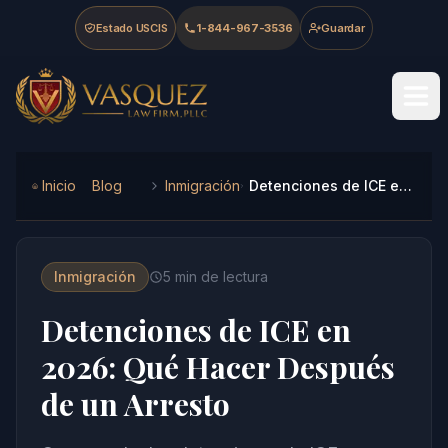
Skip to main content
Skip to navigation
Skip to footer
Estado USCIS
1-844-967-3536
Guardar
Vasquez Law Firm - Home
Inicio
Blog
Inmigración
Detenciones de ICE en 2026: Qué Hacer Después de un Arresto
Inmigración
5
min de lectura
Detenciones de ICE en
2026: Qué Hacer Después
de un Arresto