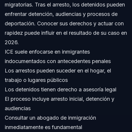
migratorias. Tras el arresto, los detenidos pueden
Preguntas Frecuentes
enfrentar detención, audiencias y procesos de
¿Qué significa un arresto por ICE?
deportación. Conocer sus derechos y actuar con
rapidez puede influir en el resultado de su caso en
¿Puede ICE arrestarme en cualquier lugar?
2026.
¿Tengo derecho a un abogado tras un arresto por ICE?
ICE suele enfocarse en inmigrantes
indocumentados con antecedentes penales
¿Qué sucede si no asisto a mi audiencia en tribunal
migratorio?
Los arrestos pueden suceder en el hogar, el
¿Puedo solicitar un alivio migratorio después de un
trabajo o lugares públicos
arresto por ICE?
Los detenidos tienen derecho a asesoría legal
¿Cuánto tiempo estaré detenido tras un arresto por ICE?
El proceso incluye arresto inicial, detención y
¿ICE puede arrestar también a miembros de mi familia?
audiencias
Consultar un abogado de inmigración
¿Cómo puede ayudar Vasquez Law Firm después de un
arresto por ICE?
inmediatamente es fundamental