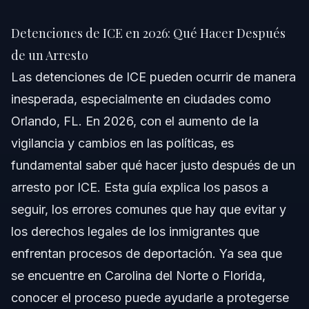
Detenciones de ICE en 2026: Qué Hacer Después
de un Arresto
Detenciones de ICE en 2026: Qué Hacer Después
Respuesta Rápida
de un Arresto
Las detenciones de ICE pueden ocurrir de manera
Por Qué Importan las Detenciones de ICE en 2026
inesperada, especialmente en ciudades como
Paso a Paso: Qué Hacer Tras un Arresto de ICE
Orlando, FL. En 2026, con el aumento de la
vigilancia y cambios en las políticas, es
Identificación de Agentes ICE y Verificación de Órdenes
fundamental saber qué hacer justo después de un
Qué Hacer si lo Arrestan en su Lugar de Trabajo
arresto por ICE. Esta guía explica los pasos a
seguir, los errores comunes que hay que evitar y
El Papel del Apoyo Familiar
los derechos legales de los inmigrantes que
Documentos y Pruebas que Debe Reunir
enfrentan procesos de deportación. Ya sea que
se encuentre en Carolina del Norte o Florida,
Qué Esperar: Línea de Tiempo del Proceso de
Arresto por ICE
conocer el proceso puede ayudarle a protegerse