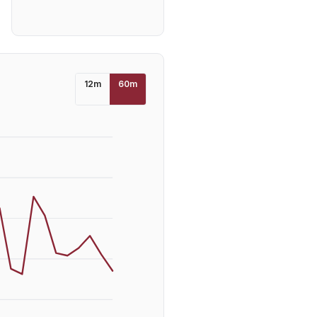
12
m
60
m