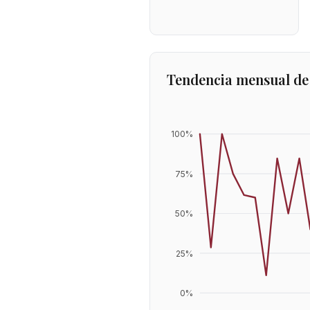
Tendencia mensual de
100
%
75
%
50
%
25
%
0
%