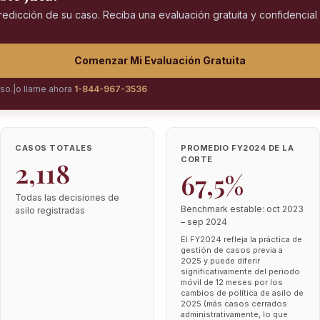
predicción de su caso. Reciba una evaluación gratuita y confidencia
Comenzar Mi Evaluación Gratuita
iso.
|
o llame ahora
1-844-967-3536
CASOS TOTALES
PROMEDIO FY2024 DE LA
CORTE
2,118
67,5%
Todas las decisiones de
Benchmark estable: oct 2023
asilo registradas
– sep 2024
El FY2024 refleja la práctica de
gestión de casos previa a
2025 y puede diferir
significativamente del periodo
móvil de 12 meses por los
cambios de política de asilo de
2025 (más casos cerrados
administrativamente, lo que