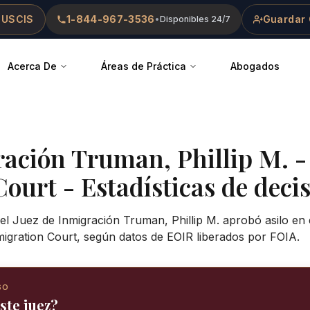
 USCIS
1-844-967-3536
Guardar 
•
Disponibles 24/7
Acerca De
Áreas de Práctica
Abogados
ración
Truman, Phillip M.
Court
- Estadísticas de decis
 el Juez de Inmigración Truman, Phillip M. aprobó asilo en
migration Court, según datos de EOIR liberados por FOIA.
SO
ste juez?