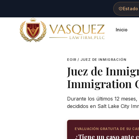
Skip to main content
Skip to navigation
Skip to footer
Estado
Inicio
Vasquez Law Firm - Home
EOIR / JUEZ DE INMIGRACIÓN
Juez de Inmig
Immigration 
Durante los últimos 12 meses,
decididos en Salt Lake City Im
EVALUACIÓN GRATUITA DE SU CA
¿Tiene un caso ante e