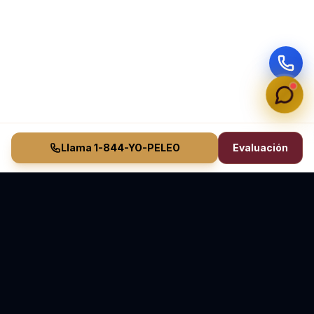
Llama 1-844-YO-PELEO
Evaluación