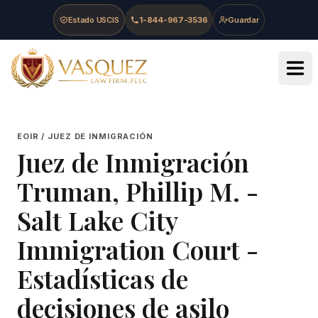
Skip to main content
Skip to navigation
Skip to footer
Estado USCIS
1-844-967-3536
Guardar
Vasquez Law Firm - Home
EOIR / JUEZ DE INMIGRACIÓN
Juez de Inmigración
Truman, Phillip M.
-
Salt Lake City
Immigration Court
-
Estadísticas de
decisiones de asilo