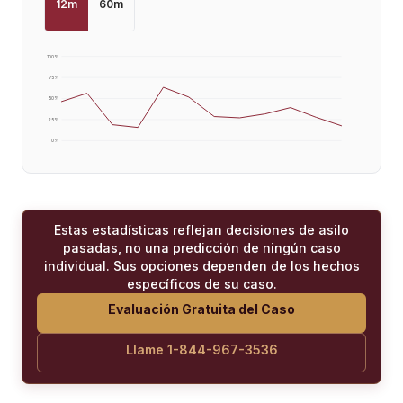
12
m
60
m
100
%
75
%
50
%
25
%
0
%
Estas estadísticas reflejan decisiones de asilo
pasadas, no una predicción de ningún caso
individual. Sus opciones dependen de los hechos
específicos de su caso.
Evaluación Gratuita del Caso
Llame 1-844-967-3536