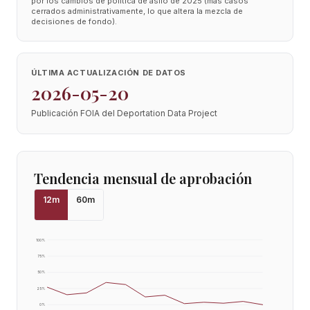
por los cambios de política de asilo de 2025 (más casos
cerrados administrativamente, lo que altera la mezcla de
decisiones de fondo).
ÚLTIMA ACTUALIZACIÓN DE DATOS
2026-05-20
Publicación FOIA del Deportation Data Project
Tendencia mensual de aprobación
12
m
60
m
100
%
75
%
50
%
25
%
0
%