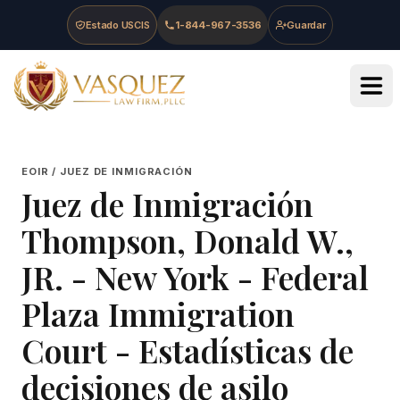
Skip to main content
Skip to navigation
Skip to footer
Estado USCIS
1-844-967-3536
Guardar
Vasquez Law Firm - Home
EOIR / JUEZ DE INMIGRACIÓN
Juez de Inmigración
Thompson, Donald W.,
JR.
-
New York - Federal
Plaza Immigration
Court
- Estadísticas de
decisiones de asilo