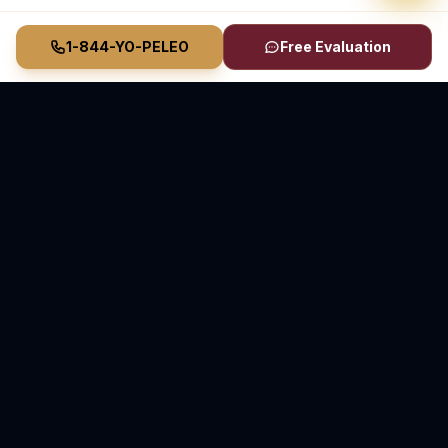
1-844-YO-PELEO
Free Evaluation
Vasquez Law Firm
YO PELEO® POR TI
Abogados Elite de Inmigración y Lesiones Personales
Inmigración en Carolina del Norte y Florida • Lesiones
Personales en Carolina del Norte