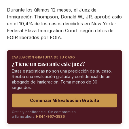
Durante los últimos 12 meses, el Juez de
Inmigración Thompson, Donald W., JR. aprobó asilo
en el 10,4% de los casos decididos en New York -
Federal Plaza Immigration Court, según datos de
EOIR liberados por FOIA.
EVALUACIÓN GRATUITA DE SU CASO
¿Tiene un caso ante este juez?
Estas estadísticas no son una predicción de su caso.
Reciba una evaluación gratuita y confidencial de un
abogado de inmigración. Toma menos de 30
segundos.
Comenzar Mi Evaluación Gratuita
Gratis y confidencial. Sin compromiso.
o llame ahora
1-844-967-3536