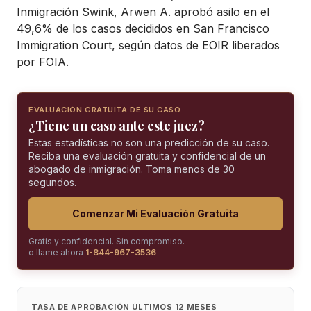
Inmigración Swink, Arwen A. aprobó asilo en el
49,6% de los casos decididos en San Francisco
Immigration Court, según datos de EOIR liberados
por FOIA.
EVALUACIÓN GRATUITA DE SU CASO
¿Tiene un caso ante este juez?
Estas estadísticas no son una predicción de su caso.
Reciba una evaluación gratuita y confidencial de un
abogado de inmigración. Toma menos de 30
segundos.
Comenzar Mi Evaluación Gratuita
Gratis y confidencial. Sin compromiso.
o llame ahora
1-844-967-3536
TASA DE APROBACIÓN ÚLTIMOS 12 MESES