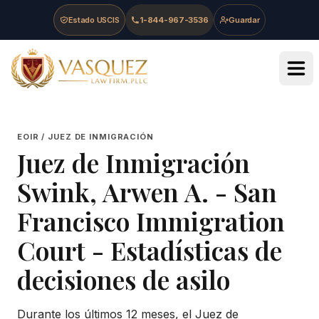
Skip to main content
Skip to navigation
Skip to footer
Estado USCIS
1-844-967-3536
Guardar
Vasquez Law Firm - Home
EOIR / JUEZ DE INMIGRACIÓN
Juez de Inmigración
Swink, Arwen A.
-
San
Francisco Immigration
Court
- Estadísticas de
decisiones de asilo
Durante los últimos 12 meses, el Juez de