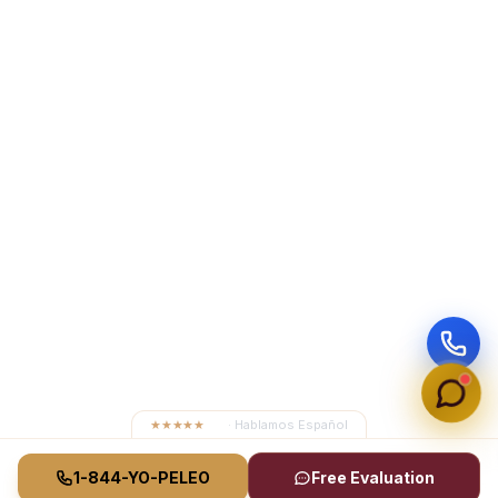
★★★★★
4.8
· Hablamos Español
1-844-YO-PELEO
Free Evaluation