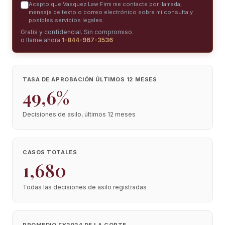
Acepto que Vasquez Law Firm me contacte por llamada,
mensaje de texto o correo electrónico sobre mi consulta y
posibles servicios legales.
Gratis y confidencial. Sin compromiso.
o llame ahora
1-844-967-3536
TASA DE APROBACIÓN ÚLTIMOS 12 MESES
49,6%
Decisiones de asilo, últimos 12 meses
CASOS TOTALES
1,680
Todas las decisiones de asilo registradas