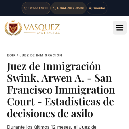
Skip to main content
Skip to navigation
Skip to footer
Estado USCIS
1-844-967-3536
Guardar
Vasquez Law Firm - Home
EOIR / JUEZ DE INMIGRACIÓN
Juez de Inmigración
Swink, Arwen A.
-
San
Francisco Immigration
Court
- Estadísticas de
decisiones de asilo
Durante los últimos 12 meses, el Juez de