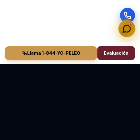
Llama 1-844-YO-PELEO
Evaluación
Vasquez Law Firm