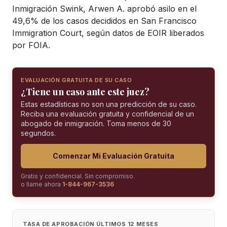
Inmigración Swink, Arwen A. aprobó asilo en el
49,6% de los casos decididos en San Francisco
Immigration Court, según datos de EOIR liberados
por FOIA.
EVALUACIÓN GRATUITA DE SU CASO
¿Tiene un caso ante este juez?
Estas estadísticas no son una predicción de su caso.
Reciba una evaluación gratuita y confidencial de un
abogado de inmigración. Toma menos de 30
segundos.
Comenzar Mi Evaluación Gratuita
Gratis y confidencial. Sin compromiso.
o llame ahora
1-844-967-3536
TASA DE APROBACIÓN ÚLTIMOS 12 MESES