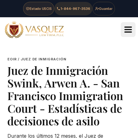
Skip to main content
Skip to navigation
Skip to footer
Estado USCIS
1-844-967-3536
Guardar
Vasquez Law Firm - Home
EOIR / JUEZ DE INMIGRACIÓN
Juez de Inmigración
Swink, Arwen A.
-
San
Francisco Immigration
Court
- Estadísticas de
decisiones de asilo
Durante los últimos 12 meses, el Juez de