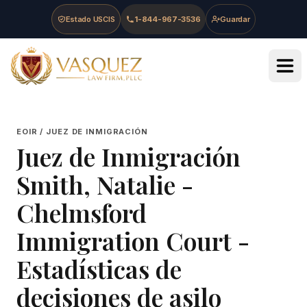
Skip to main content
Skip to navigation
Skip to footer
Estado USCIS
1-844-967-3536
Guardar
Vasquez Law Firm - Home
EOIR / JUEZ DE INMIGRACIÓN
Juez de Inmigración
Smith, Natalie
-
Chelmsford
Immigration Court
-
Estadísticas de
decisiones de asilo