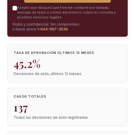
Acepto que Vasquez Law Firm me contacte por llamada,
mensaje de texto o correo electrónico sobre mi consulta y
posibles servicios legales.
Gratis y confidencial. Sin compromiso.
o llame ahora
1-844-967-3536
TASA DE APROBACIÓN ÚLTIMOS 12 MESES
45,2%
Decisiones de asilo, últimos 12 meses
CASOS TOTALES
137
Todas las decisiones de asilo registradas