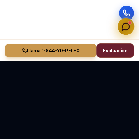
Llama 1-844-YO-PELEO
Evaluación
Vasquez Law Firm