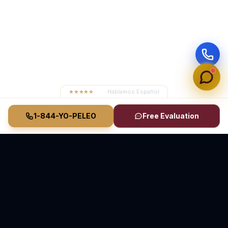
★★★★★
4.8
· Hablamos Español
1-844-YO-PELEO
Free Evaluation