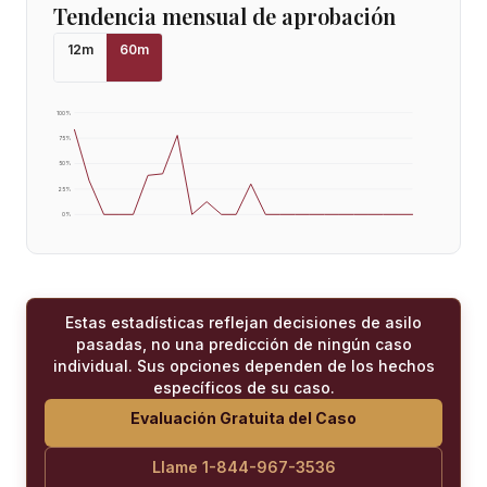
Tendencia mensual de aprobación
12
m
60
m
100
%
75
%
50
%
25
%
0
%
Estas estadísticas reflejan decisiones de asilo
pasadas, no una predicción de ningún caso
individual. Sus opciones dependen de los hechos
específicos de su caso.
Evaluación Gratuita del Caso
Llame 1-844-967-3536