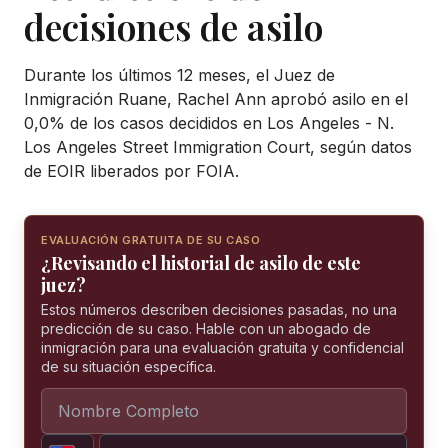
decisiones de asilo
Durante los últimos 12 meses, el Juez de
Inmigración Ruane, Rachel Ann aprobó asilo en el
0,0% de los casos decididos en Los Angeles - N.
Los Angeles Street Immigration Court, según datos
de EOIR liberados por FOIA.
EVALUACIÓN GRATUITA DE SU CASO
¿Revisando el historial de asilo de este
juez?
Estos números describen decisiones pasadas, no una
predicción de su caso. Hable con un abogado de
inmigración para una evaluación gratuita y confidencial
de su situación específica.